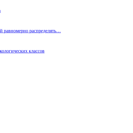
а
ой равномерно распределять…
кологических классов