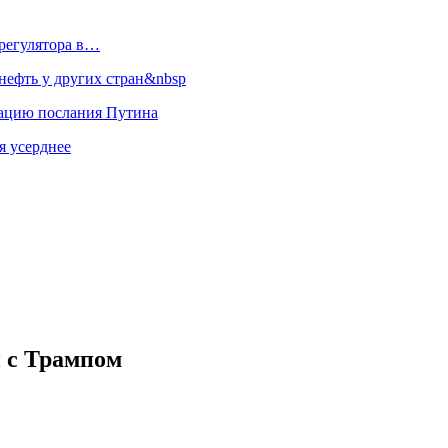
регулятора в…
ефть у других стран&nbsp
зацию послания Путина
я усерднее
и с Трампом