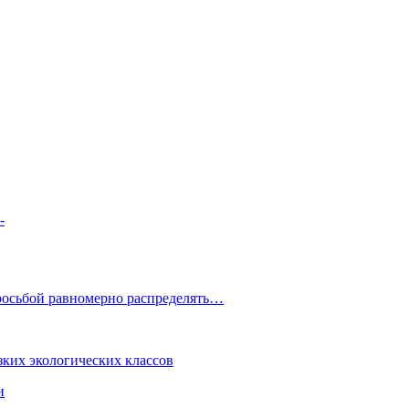
-
росьбой равномерно распределять…
зких экологических классов
и