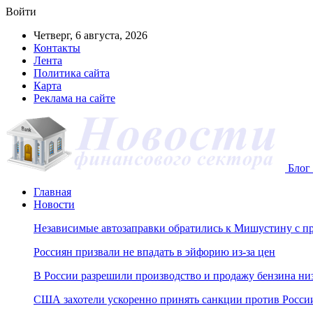
Войти
Четверг, 6 августа, 2026
Контакты
Лента
Политика сайта
Карта
Реклама на сайте
Блог 
Главная
Новости
Независимые автозаправки обратились к Мишустину с п
Россиян призвали не впадать в эйфорию из-за цен
В России разрешили производство и продажу бензина ни
США захотели ускоренно принять санкции против Росси