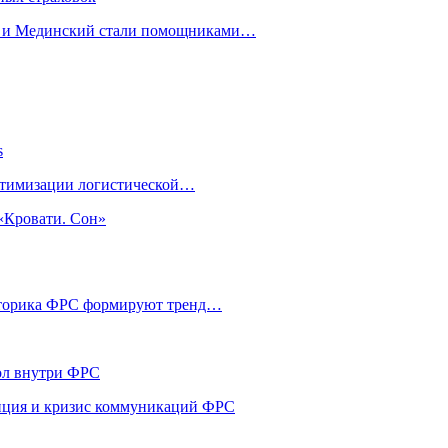
н и Мединский стали помощниками…
s
оптимизации логистической…
«Кровати. Сон»
риторика ФРС формируют тренд…
кол внутри ФРС
енция и кризис коммуникаций ФРС