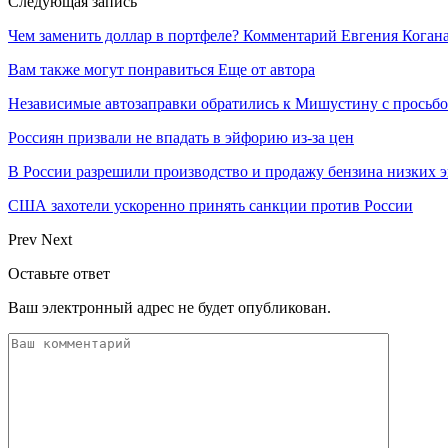
Следующая запись
Чем заменить доллар в портфеле? Комментарий Евгения Коган
Вам также могут понравиться
Еще от автора
Независимые автозаправки обратились к Мишустину с просьб
Россиян призвали не впадать в эйфорию из-за цен
В России разрешили производство и продажу бензина низких э
США захотели ускоренно принять санкции против России
Prev
Next
Оставьте ответ
Ваш электронный адрес не будет опубликован.