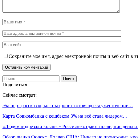
Сохраните мое имя, адрес электронной почты и веб-сайт в э
Поделиться
Сейчас смотрят:
Эксперт рассказал, кого затронет готовящееся ужесточение…
Карта Совкомбанка с кешбэком 3% на всё стала лидером…
«Людям подрезали крылья» Россияне отдают последние деньг
Обзор рынка Форекс. Доллар США: Ничего не происходит, к