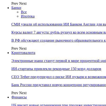
Prev
Next
Банки
Все
Ипотека
СМИ узнали об использовании ИИ Банком Англии для вы
Курсы валют 7 августа: рубль рухнул ко всем основным 
В РФ обсуждают создание рыночного образовательного к
Prev
Next
Криптовалюта
Электронные юани станут первой в мире процентной циф
ИИ-стартапы привлекли рекордные 150 млрд долларов
CEO Tether предупредил о риске ИИ пузыря и возможном
Банк России представил новую концепцию регулировани
Prev
Next
Финансы
ЦБ введет новые ограничения при продаже инвестицион