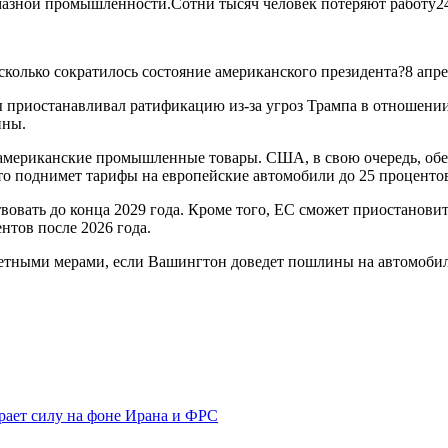
мазной промышленности.Сотни тысяч человек потеряют работу24
колько сократилось состояние американского президента?8 апре
ы приостанавливал ратификацию из-за угроз Трампа в отношени
ины.
 американские промышленные товары. США, в свою очередь, о
о поднимет тарифы на европейские автомобили до 25 процентов,
твовать до конца 2029 года. Кроме того, ЕС сможет приостанови
тов после 2026 года.
тными мерами, если Вашингтон доведет пошлины на автомобили 
рает силу на фоне Ирана и ФРС