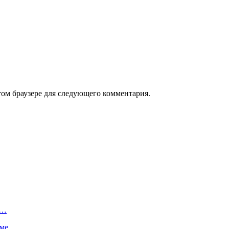
том браузере для следующего комментария.
и…
роме…