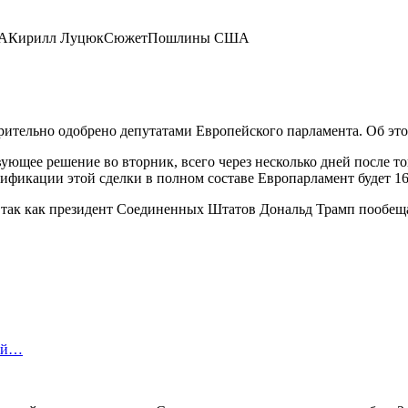
 с СШАКирилл ЛуцюкСюжетПошлины США
ительно одобрено депутатами Европейского парламента. Об эт
ующее решение во вторник, всего через несколько дней после т
атификации этой сделки в полном составе Европарламент будет 1
 так как президент Соединенных Штатов Дональд Трамп пообеща
бой…