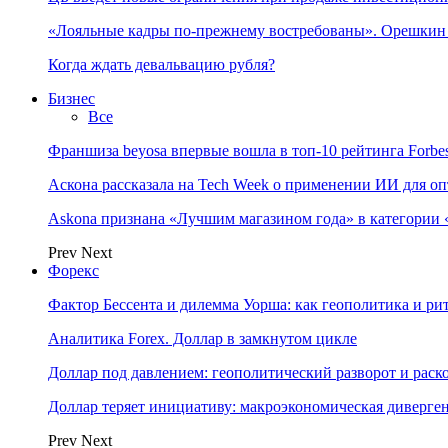
«Лояльные кадры по-прежнему востребованы». Орешки
Когда ждать девальвацию рубля?
Бизнес
Все
Франшиза beyosa впервые вошла в топ-10 рейтинга Forbe
Аскона рассказала на Tech Week о применении ИИ для 
Askona признана «Лучшим магазином года» в категории 
Prev
Next
Форекс
Фактор Бессента и дилемма Уорша: как геополитика и 
Аналитика Forex. Доллар в замкнутом цикле
Доллар под давлением: геополитический разворот и рас
Доллар теряет инициативу: макроэкономическая диверг
Prev
Next