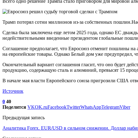
Всего одно решение Трампа стало приговором для мировой ал
Трамп потерял сотни миллионов из-за собственных пошлин.Нас
Сделка была заключена еще летом 2025 года, однако ЕС дважд
недействительными введенные президентом глобальные пошл
Соглашение предполагает, что Евросоюз отменит пошлины на
на европейские товары. Однако Белый дом уже предупредил, чт
Окончательный вариант соглашения гласит, что оно будет дейс
продукцию, содержащую сталь и алюминий, превысят 15 процен
В начале мая власти Европейского союза пригрозили США отве
Источник
0
40
Поделится
VK
OK.ru
Facebook
Twitter
WhatsApp
Telegram
Viber
Предыдущая запись
Аналитика Forex. EUR/USD в сильном снижении. Доллар наби