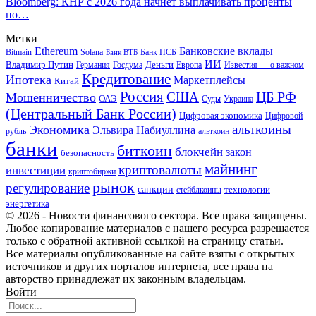
Bloomberg: КНР с 2026 года начнет выплачивать проценты
по…
Метки
Ethereum
Банковские вклады
Bitmain
Solana
Банк ПСБ
Банк ВТБ
ИИ
Владимир Путин
Деньги
Германия
Госдума
Европа
Известия — о важном
Кредитование
Ипотека
Маркетплейсы
Китай
Россия
ЦБ РФ
США
Мошенничество
ОАЭ
Суды
Украина
(Центральный Банк России)
Цифровая экономика
Цифровой
альткоины
Экономика
Эльвира Набиуллина
рубль
альткоин
банки
биткоин
блокчейн
закон
безопасность
майнинг
криптовалюты
инвестиции
криптобиржи
рынок
регулирование
санкции
технологии
стейблкоины
энергетика
© 2026 - Новости финансового сектора. Все права защищены.
Любое копирование материалов с нашего ресурса разрешается
только с обратной активной ссылкой на страницу статьи.
Все материалы опубликованные на сайте взяты с открытых
источников и других порталов интернета, все права на
авторство принадлежат их законным владельцам.
Войти