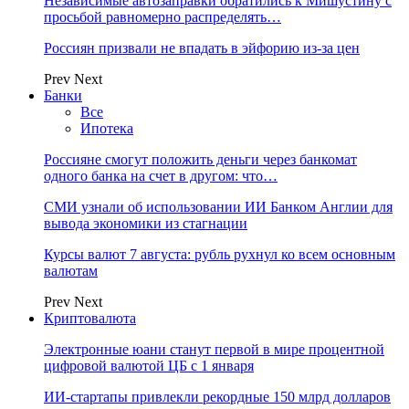
Независимые автозаправки обратились к Мишустину с
просьбой равномерно распределять…
Россиян призвали не впадать в эйфорию из-за цен
Prev
Next
Банки
Все
Ипотека
Россияне смогут положить деньги через банкомат
одного банка на счет в другом: что…
СМИ узнали об использовании ИИ Банком Англии для
вывода экономики из стагнации
Курсы валют 7 августа: рубль рухнул ко всем основным
валютам
Prev
Next
Криптовалюта
Электронные юани станут первой в мире процентной
цифровой валютой ЦБ с 1 января
ИИ-стартапы привлекли рекордные 150 млрд долларов