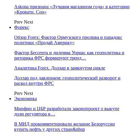
Askona признана «Лучшим магазином года» в категории
«Кровати. Сон»
Prev
Next
Форекс
Обзор Forex: Фактор Ормузского пролива и парадокс
политики «Продай Америку»
Фактор Бессента и дилемма Уорша: как геополитика и
риторика ФРС формируют тренд…
Аналитика Forex. Доллар в замкнутом цикле
Доллар под давлением: геополитический разворот и
раскол внутри ФРС
Prev
Next
Экономика
Минфин и ЦБР разработали законопроект о выкупе
доли регулятора в…
В МИД прокомментировали желание Белоруссии
купить нефть у других стран&nbsp