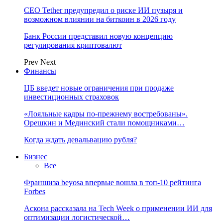
CEO Tether предупредил о риске ИИ пузыря и
возможном влиянии на биткоин в 2026 году
Банк России представил новую концепцию
регулирования криптовалют
Prev
Next
Финансы
ЦБ введет новые ограничения при продаже
инвестиционных страховок
«Лояльные кадры по-прежнему востребованы».
Орешкин и Мединский стали помощниками…
Когда ждать девальвацию рубля?
Бизнес
Все
Франшиза beyosa впервые вошла в топ-10 рейтинга
Forbes
Аскона рассказала на Tech Week о применении ИИ для
оптимизации логистической…