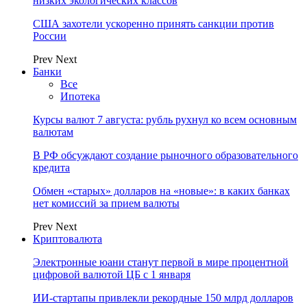
низких экологических классов
США захотели ускоренно принять санкции против
России
Prev
Next
Банки
Все
Ипотека
Курсы валют 7 августа: рубль рухнул ко всем основным
валютам
В РФ обсуждают создание рыночного образовательного
кредита
Обмен «старых» долларов на «новые»: в каких банках
нет комиссий за прием валюты
Prev
Next
Криптовалюта
Электронные юани станут первой в мире процентной
цифровой валютой ЦБ с 1 января
ИИ-стартапы привлекли рекордные 150 млрд долларов