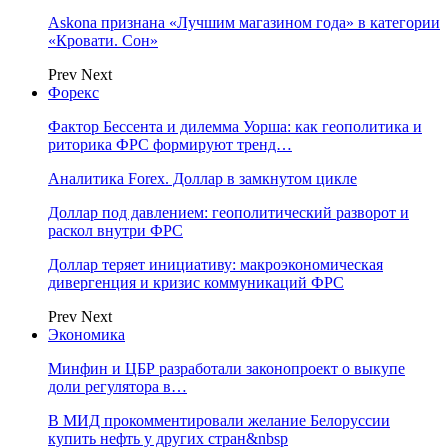
Askona признана «Лучшим магазином года» в категории
«Кровати. Сон»
Prev
Next
Форекс
Фактор Бессента и дилемма Уорша: как геополитика и
риторика ФРС формируют тренд…
Аналитика Forex. Доллар в замкнутом цикле
Доллар под давлением: геополитический разворот и
раскол внутри ФРС
Доллар теряет инициативу: макроэкономическая
дивергенция и кризис коммуникаций ФРС
Prev
Next
Экономика
Минфин и ЦБР разработали законопроект о выкупе
доли регулятора в…
В МИД прокомментировали желание Белоруссии
купить нефть у других стран&nbsp