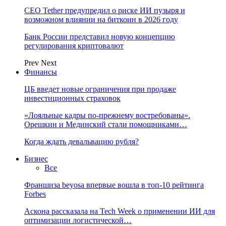
CEO Tether предупредил о риске ИИ пузыря и
возможном влиянии на биткоин в 2026 году
Банк России представил новую концепцию
регулирования криптовалют
Prev
Next
Финансы
ЦБ введет новые ограничения при продаже
инвестиционных страховок
«Лояльные кадры по-прежнему востребованы».
Орешкин и Мединский стали помощниками…
Когда ждать девальвацию рубля?
Бизнес
Все
Франшиза beyosa впервые вошла в топ-10 рейтинга
Forbes
Аскона рассказала на Tech Week о применении ИИ для
оптимизации логистической…