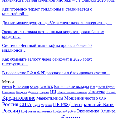
Изменятся правила семейной ипотеки – с 1 февраля 2026 года
Крипторынок теряет триллионы и сталкивается с
масштабной…
Доллар может рухнуть до 60: эксперт назвал альтернативу…
Экономист назвала незаконными корректировки банком
кредита…
Система «Честный знак» зафиксировала более 50
миллионов…
Как обменять валюту через банкомат в 2026 году:
инструкция…
В посольстве РФ в ФРГ рассказали о блокировках счетов…
Метки
Ethereum
Банковские вклады
Владимир Путин
Bitmain
Solana
Банк ПСБ
Ипотека
ИИ
Деньги
Китай
Германия
Госдума
Европа
Известия — о важном
Кредитование
Мошенничество
Маркетплейсы
ОАЭ
Россия
ЦБ РФ (Центральный Банк
США
Суды
Украина
России)
Экономика
Эльвира
Цифровая экономика
Цифровой рубль