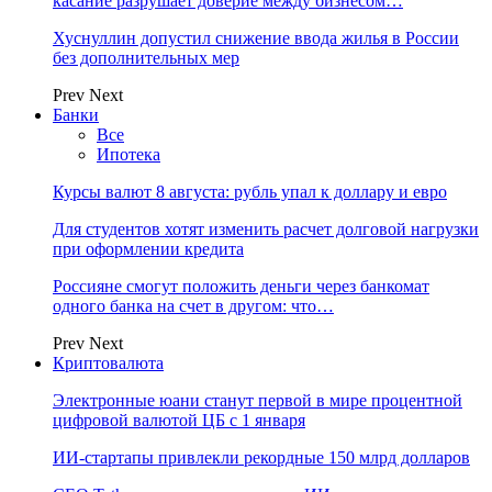
касание разрушает доверие между бизнесом…
Хуснуллин допустил снижение ввода жилья в России
без дополнительных мер
Prev
Next
Банки
Все
Ипотека
Курсы валют 8 августа: рубль упал к доллару и евро
Для студентов хотят изменить расчет долговой нагрузки
при оформлении кредита
Россияне смогут положить деньги через банкомат
одного банка на счет в другом: что…
Prev
Next
Криптовалюта
Электронные юани станут первой в мире процентной
цифровой валютой ЦБ с 1 января
ИИ-стартапы привлекли рекордные 150 млрд долларов