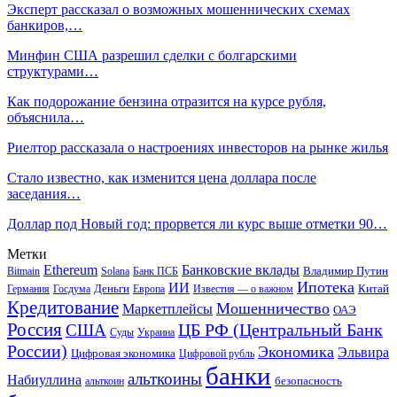
Эксперт рассказал о возможных мошеннических схемах
банкиров,…
Минфин США разрешил сделки с болгарскими
структурами…
Как подорожание бензина отразится на курсе рубля,
объяснила…
Риелтор рассказала о настроениях инвесторов на рынке жилья
Стало известно, как изменится цена доллара после
заседания…
Доллар под Новый год: прорвется ли курс выше отметки 90…
Метки
Ethereum
Банковские вклады
Владимир Путин
Bitmain
Solana
Банк ПСБ
Ипотека
ИИ
Деньги
Китай
Германия
Госдума
Европа
Известия — о важном
Кредитование
Мошенничество
Маркетплейсы
ОАЭ
Россия
ЦБ РФ (Центральный Банк
США
Суды
Украина
России)
Экономика
Эльвира
Цифровая экономика
Цифровой рубль
банки
альткоины
Набиуллина
безопасность
альткоин