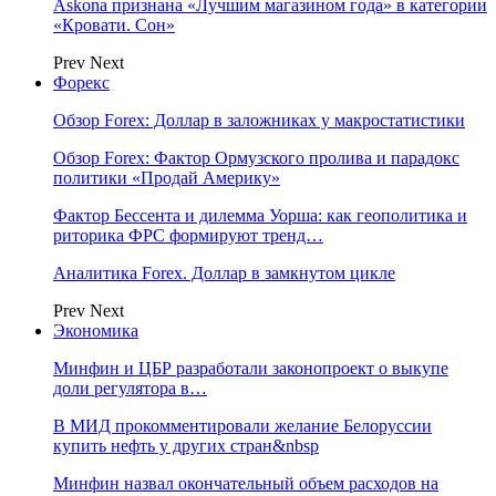
Askona признана «Лучшим магазином года» в категории
«Кровати. Сон»
Prev
Next
Форекс
Обзор Forex: Доллар в заложниках у макростатистики
Обзор Forex: Фактор Ормузского пролива и парадокс
политики «Продай Америку»
Фактор Бессента и дилемма Уорша: как геополитика и
риторика ФРС формируют тренд…
Аналитика Forex. Доллар в замкнутом цикле
Prev
Next
Экономика
Минфин и ЦБР разработали законопроект о выкупе
доли регулятора в…
В МИД прокомментировали желание Белоруссии
купить нефть у других стран&nbsp
Минфин назвал окончательный объем расходов на