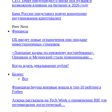
CEO Tether предупредил о риске ИИ пузыря и
возможном влиянии на биткоин в 2026 году
Банк России представил новую концепцию
регулирования криптовалют
Prev
Next
Финансы
ЦБ введет новые ограничения при продаже
инвестиционных страховок
«Лояльные кадры по-прежнему востребованы».
Орешкин и Мединский стали помощниками…
Когда ждать девальвацию рубля?
Бизнес
Все
Франшиза beyosa впервые вошла в топ-10 рейтинга
Forbes
Аскона рассказала на Tech Week о применении ИИ для
оптимизации логистической…