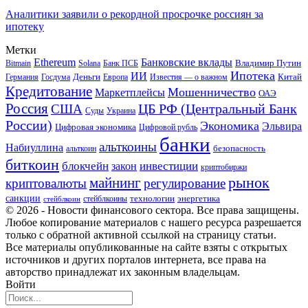
Аналитики заявили о рекордной просрочке россиян за
ипотеку
Метки
Ethereum
Банковские вклады
Владимир Путин
Bitmain
Solana
Банк ПСБ
Ипотека
ИИ
Деньги
Китай
Германия
Госдума
Европа
Известия — о важном
Кредитование
Мошенничество
Маркетплейсы
ОАЭ
Россия
ЦБ РФ (Центральный Банк
США
Суды
Украина
России)
Экономика
Эльвира
Цифровая экономика
Цифровой рубль
банки
альткоины
Набиуллина
безопасность
альткоин
биткоин
блокчейн
инвестиции
закон
криптобиржи
рынок
майнинг
криптовалюты
регулирование
санкции
технологии
энергетика
стейблкоины
стейблкоин
© 2026 - Новости финансового сектора. Все права защищены.
Любое копирование материалов с нашего ресурса разрешается
только с обратной активной ссылкой на страницу статьи.
Все материалы опубликованные на сайте взяты с открытых
источников и других порталов интернета, все права на
авторство принадлежат их законным владельцам.
Войти