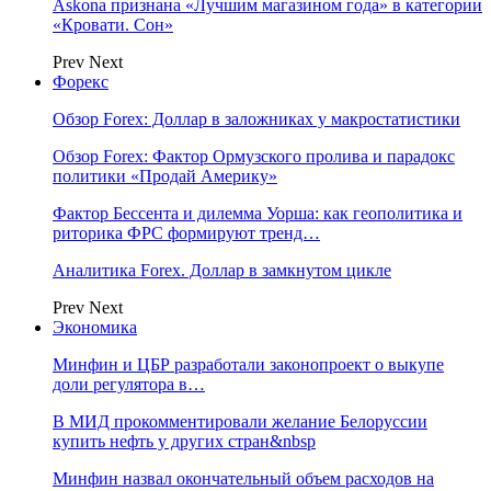
Askona признана «Лучшим магазином года» в категории
«Кровати. Сон»
Prev
Next
Форекс
Обзор Forex: Доллар в заложниках у макростатистики
Обзор Forex: Фактор Ормузского пролива и парадокс
политики «Продай Америку»
Фактор Бессента и дилемма Уорша: как геополитика и
риторика ФРС формируют тренд…
Аналитика Forex. Доллар в замкнутом цикле
Prev
Next
Экономика
Минфин и ЦБР разработали законопроект о выкупе
доли регулятора в…
В МИД прокомментировали желание Белоруссии
купить нефть у других стран&nbsp
Минфин назвал окончательный объем расходов на