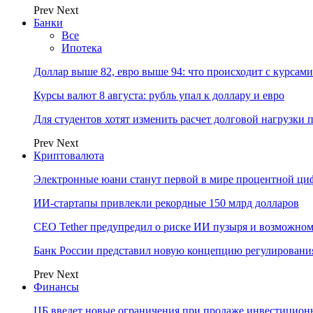
Prev
Next
Банки
Все
Ипотека
Доллар выше 82, евро выше 94: что происходит с курсами
Курсы валют 8 августа: рубль упал к доллару и евро
Для студентов хотят изменить расчет долговой нагрузки
Prev
Next
Криптовалюта
Электронные юани станут первой в мире процентной циф
ИИ-стартапы привлекли рекордные 150 млрд долларов
CEO Tether предупредил о риске ИИ пузыря и возможном
Банк России представил новую концепцию регулировани
Prev
Next
Финансы
ЦБ введет новые ограничения при продаже инвестицион