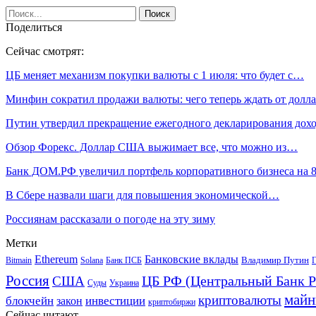
Поделиться
Сейчас смотрят:
ЦБ меняет механизм покупки валюты с 1 июля: что будет с…
Минфин сократил продажи валюты: чего теперь ждать от дол
Путин утвердил прекращение ежегодного декларирования до
Обзор Форекс. Доллар США выжимает все, что можно из…
Банк ДОМ.РФ увеличил портфель корпоративного бизнеса на 
В Сбере назвали шаги для повышения экономической…
Россиянам рассказали о погоде на эту зиму
Метки
Ethereum
Банковские вклады
Владимир Путин
Bitmain
Solana
Банк ПСБ
Г
Россия
ЦБ РФ (Центральный Банк Р
США
Суды
Украина
майн
криптовалюты
блокчейн
инвестиции
закон
криптобиржи
Сейчас читают