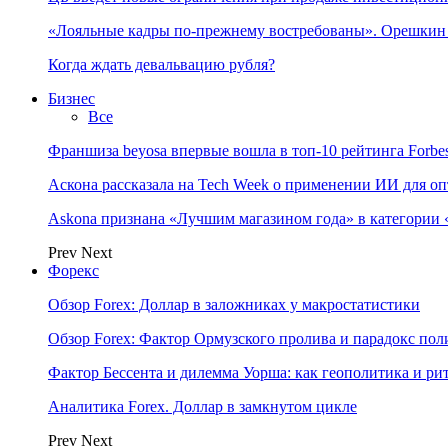
«Лояльные кадры по-прежнему востребованы». Орешки
Когда ждать девальвацию рубля?
Бизнес
Все
Франшиза beyosa впервые вошла в топ-10 рейтинга Forbe
Аскона рассказала на Tech Week о применении ИИ для 
Askona признана «Лучшим магазином года» в категории 
Prev
Next
Форекс
Обзор Forex: Доллар в заложниках у макростатистики
Обзор Forex: Фактор Ормузского пролива и парадокс по
Фактор Бессента и дилемма Уорша: как геополитика и 
Аналитика Forex. Доллар в замкнутом цикле
Prev
Next