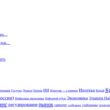
лара…
ходов…
86%
К
Ипотека
ИИ
Деньги
Китай
ермания
Госдума
Европа
Известия — о важном
оссии)
Экономика
Эльвира На
Цифровая экономика
Цифровой рубль
рынок
инг
регулирование
санкции
техноло
стейблкоины
стейблкоин