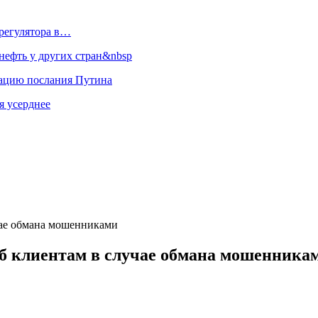
регулятора в…
ефть у других стран&nbsp
зацию послания Путина
я усерднее
чае обмана мошенниками
рб клиентам в случае обмана мошенника