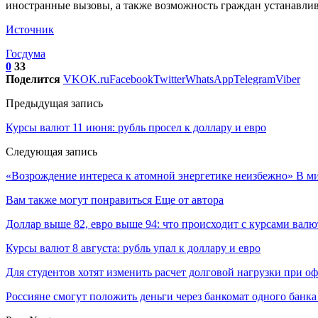
иностранные вызовы, а также возможность граждан устанавлив
Источник
Госдума
0
33
Поделится
VK
OK.ru
Facebook
Twitter
WhatsApp
Telegram
Viber
Предыдущая запись
Курсы валют 11 июня: рубль просел к доллару и евро
Следующая запись
«Возрождение интереса к атомной энергетике неизбежно» В ми
Вам также могут понравиться
Еще от автора
Доллар выше 82, евро выше 94: что происходит с курсами валю
Курсы валют 8 августа: рубль упал к доллару и евро
Для студентов хотят изменить расчет долговой нагрузки при о
Россияне смогут положить деньги через банкомат одного банка