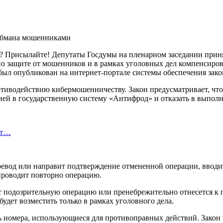
? Присылайте! Депутаты Госдумы на пленарном заседании приня
о защите от мошенников и в рамках уголовных дел компенсиров
был опубликован на интернет-портале системы обеспечения зако
противодействию кибермошенничеству. Закон предусматривает, чт
ией в государственную систему «Антифрод» и отказать в выпол
ют…
ревод или направит подтверждение отмененной операции, вводит
проводит повторно операцию.
ит подозрительную операцию или пренебрежительно отнесется к п
будет возместить только в рамках уголовного дела.
ть номера, использующиеся для противоправных действий. Закон