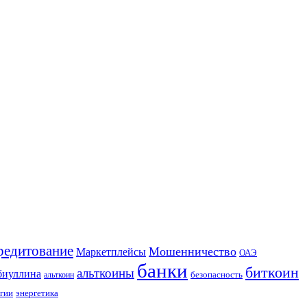
редитование
Мошенничество
Маркетплейсы
ОАЭ
банки
биткоин
альткоины
биуллина
безопасность
альткоин
гии
энергетика