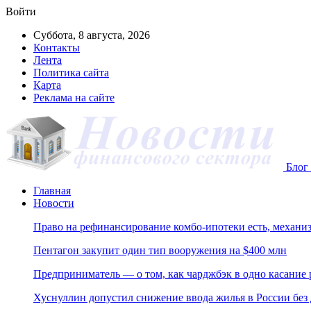
Войти
Суббота, 8 августа, 2026
Контакты
Лента
Политика сайта
Карта
Реклама на сайте
Блог 
Главная
Новости
Право на рефинансирование комбо-ипотеки есть, механиз
Пентагон закупит один тип вооружения на $400 млн
Предприниматель — о том, как чарджбэк в одно касание
Хуснуллин допустил снижение ввода жилья в России без