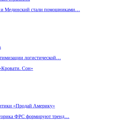
н и Мединский стали помощниками…
s
оптимизации логистической…
«Кровати. Сон»
литики «Продай Америку»
риторика ФРС формируют тренд…