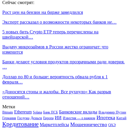
Сейчас смотрят:
Рост цен на бензин на бирже замедлился
Эксперт рассказал о возможности некоторых банков не…
5 новых бить Crypto ETP теперь перечислены на
швейцарской…
Выдачу микрозаймов в России жестко ограничат: что
изменится
Банки делают условия продуктов прозрачными ради доверия.
…
Доллар по 80 и больше: вероятность обвала рубля к 1
февраля…
«Доносятся стоны и жалобы. Все рухнуло» Как разрыв
отношений…
Метки
Ethereum
Банковские вклады
Владимир Путин
Bitmain
Solana
Банк ПСБ
Ипотека
ИИ
Деньги
Китай
Германия
Госдума
Европа
Известия — о важном
Кредитование
Мошенничество
Маркетплейсы
ОАЭ