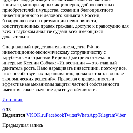
капитала, миноритарных акционеров, добросовестных
приобретателей имущества, создании благоприятного
инвестиционного и делового климата в России,
базирующегося на презумпции невиновности,
конституционных правах граждан, доступе к правосудию для
всех и глубоком анализе судами всех имеющихся
доказательств.
Специальный представитель президента РФ по
инвестиционно-экономическому сотрудничеству с
зарубежными странами Кирилл Дмитриев отмечал в
интервью Ксении Собчак: «Инвестиции — это главный
двигатель роста. Надо наращивать инвестиции, поэтому все,
что способствует их наращиванию, должно стоять в основе
экономических решений». Правовая определенность и
эффективные механизмы защиты частной собственности
имеют высокое значение для ее устойчивости.
Источник
0
33
Поделится
VK
OK.ru
Facebook
Twitter
WhatsApp
Telegram
Viber
Предыдущая запись