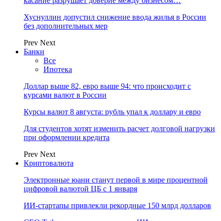
касание разрушает доверие между бизнесом…
Хуснуллин допустил снижение ввода жилья в России
без дополнительных мер
Prev
Next
Банки
Все
Ипотека
Доллар выше 82, евро выше 94: что происходит с
курсами валют в России
Курсы валют 8 августа: рубль упал к доллару и евро
Для студентов хотят изменить расчет долговой нагрузки
при оформлении кредита
Prev
Next
Криптовалюта
Электронные юани станут первой в мире процентной
цифровой валютой ЦБ с 1 января
ИИ-стартапы привлекли рекордные 150 млрд долларов