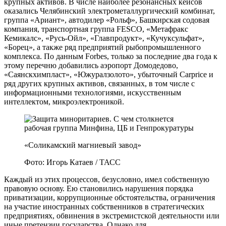
крупных активов. В числе наиболее резонансных кейсов
оказались Челябинский электрометаллургический комбинат,
группа «Ариант», автодилер «Рольф», Башкирская содовая
компания, транспортная группа FESCO, «Метафракс
Кемикалс», «Русь-Ойл», «Главпродукт», «Кучуксульфат»,
«Борец», а также ряд предприятий рыбопромышленного
комплекса. По данным Forbes, только за последние два года к
этому перечню добавились аэропорт Домодедово,
«Саянскхимпласт», «Южуралзолото», убыточный Carprice и
ряд других крупных активов, связанных, в том числе с
информационными технологиями, искусственным
интеллектом, микроэлектроникой.
«Соликамский магниевый завод»
Фото: Игорь Катаев / ТАСС
Каждый из этих процессов, безусловно, имел собственную
правовую основу. Ею становились нарушения порядка
приватизации, коррупционные обстоятельства, ограничения
на участие иностранных собственников в стратегических
предприятиях, обвинения в экстремистской деятельности или
иные претензии государства. Однако для