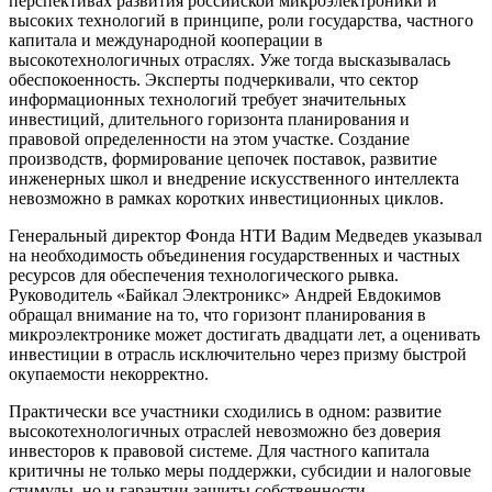
перспективах развития российской микроэлектроники и
высоких технологий в принципе, роли государства, частного
капитала и международной кооперации в
высокотехнологичных отраслях. Уже тогда высказывалась
обеспокоенность. Эксперты подчеркивали, что сектор
информационных технологий требует значительных
инвестиций, длительного горизонта планирования и
правовой определенности на этом участке. Создание
производств, формирование цепочек поставок, развитие
инженерных школ и внедрение искусственного интеллекта
невозможно в рамках коротких инвестиционных циклов.
Генеральный директор Фонда НТИ Вадим Медведев указывал
на необходимость объединения государственных и частных
ресурсов для обеспечения технологического рывка.
Руководитель «Байкал Электроникс» Андрей Евдокимов
обращал внимание на то, что горизонт планирования в
микроэлектронике может достигать двадцати лет, а оценивать
инвестиции в отрасль исключительно через призму быстрой
окупаемости некорректно.
Практически все участники сходились в одном: развитие
высокотехнологичных отраслей невозможно без доверия
инвесторов к правовой системе. Для частного капитала
критичны не только меры поддержки, субсидии и налоговые
стимулы, но и гарантии защиты собственности,