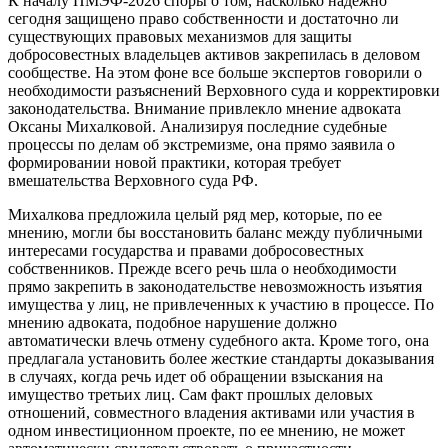
К началу ПМЭФ-2026 споры о том, насколько надежно
сегодня защищено право собственности и достаточно ли
существующих правовых механизмов для защиты
добросовестных владельцев активов закрепилась в деловом
сообществе. На этом фоне все больше экспертов говорили о
необходимости разъяснений Верховного суда и корректировки
законодательства. Внимание привлекло мнение адвоката
Оксаны Михалковой. Анализируя последние судебные
процессы по делам об экстремизме, она прямо заявила о
формировании новой практики, которая требует
вмешательства Верховного суда РФ.
Михалкова предложила целый ряд мер, которые, по ее
мнению, могли бы восстановить баланс между публичными
интересами государства и правами добросовестных
собственников. Прежде всего речь шла о необходимости
прямо закрепить в законодательстве невозможность изъятия
имущества у лиц, не привлеченных к участию в процессе. По
мнению адвоката, подобное нарушение должно
автоматически влечь отмену судебного акта. Кроме того, она
предлагала установить более жесткие стандарты доказывания
в случаях, когда речь идет об обращении взыскания на
имущество третьих лиц. Сам факт прошлых деловых
отношений, совместного владения активами или участия в
одном инвестиционном проекте, по ее мнению, не может