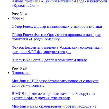
Askona признана «Лучшим магазином года» в категории
«Кровати. Сон»
Prev
Next
Форекс
Обзор Forex: Доллар в заложниках у макростатистики
Обзор Forex: Фактор Ормузского пролива и парадокс
политики «Продай Америку»
Фактор Бессента и дилемма Уорша: как геополитика и
риторика ФРС формируют тренд…
Аналитика Forex. Доллар в замкнутом цикле
Prev
Next
Экономика
Минфин и ЦБР разработали законопроект о выкупе
доли регулятора в…
В МИД прокомментировали желание Белоруссии
купить нефть у других стран&nbsp
Минфин назвал окончательный объем расходов на