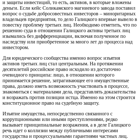
и защиты инвестиций, то есть, активов, в которые вложены
деньги. Если кейс Соликамского магниевого завода поставил
вопрос о судьбе добросовестных инвесторов – миноритарных
владельцев предприятия, то дело Галицкого впервые вывело в
повестку проблему третьих лиц. Необходимо отметить, что по
решению суда в отношении Галицкого активы третьих лиц
изымались без дифференциации, включая полученное по
наследству или приобретенное за много лет до процесса над
инвестором.
Для юридического сообщества именно вопрос изъятия
активов третьих лиц стал центральным. На протяжении
десятилетий российское право исходило из достаточно
очевидного принципа: лицо, в отношении которого
принимается решение, затрагивающее его имущественные
права, должно иметь возможность участвовать в процессе,
знакомиться с материалами дела, представлять доказательства
и возражать против позиции истца. Именно на этом строится
конституционное право на судебную защиту.
Изъятие имущества, непосредственно связанного с
коррупционными или иными преступлениями, редко
вызывает принципиальные возражения, а в деле Галицкого
речь идет о коллизии между публичными интересами
государства и процессуальными гарантиями частных лиц.