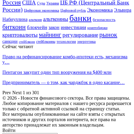
Россия
ЦБ РФ (Центральный Банк
США
Суды
Украина
России)
Экономика
Эльвира
Цифровая экономика
Цифровой рубль
банки
альткоины
Набиуллина
безопасность
альткоин
биткоин
блокчейн
инвестиции
закон
криптобиржи
рынок
майнинг
криптовалюты
регулирование
санкции
технологии
энергетика
стейблкоины
стейблкоин
Сейчас читают
Право на рефинансирование комбо-ипотеки есть, механизма
у…
Пентагон закупит один тип вооружения на $400 млн
Предприниматель — о том, как чарджбэк в одно касание…
Prev
Next
1 из 301
© 2026 - Новости финансового сектора. Все права защищены.
Любое копирование материалов с нашего ресурса разрешается
только с обратной активной ссылкой на страницу статьи.
Все материалы опубликованные на сайте взяты с открытых
источников и других порталов интернета, все права на
авторство принадлежат их законным владельцам.
Войти