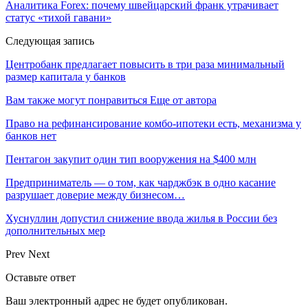
Аналитика Forex: почему швейцарский франк утрачивает
статус «тихой гавани»
Следующая запись
Центробанк предлагает повысить в три раза минимальный
размер капитала у банков
Вам также могут понравиться
Еще от автора
Право на рефинансирование комбо-ипотеки есть, механизма у
банков нет
Пентагон закупит один тип вооружения на $400 млн
Предприниматель — о том, как чарджбэк в одно касание
разрушает доверие между бизнесом…
Хуснуллин допустил снижение ввода жилья в России без
дополнительных мер
Prev
Next
Оставьте ответ
Ваш электронный адрес не будет опубликован.