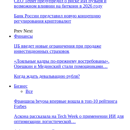
CEO Tether предупредил о риске ИИ пузыря и
возможном влиянии на биткоин в 2026 году
Банк России представил новую концепцию
регулирования криптовалют
Prev
Next
Финансы
ЦБ введет новые ограничения при продаже
инвестиционных страховок
«Лояльные кадры по-прежнему востребованы».
Орешкин и Мединский стали помощниками…
Когда ждать девальвацию рубля?
Бизнес
Все
Франшиза beyosa впервые вошла в топ-10 рейтинга
Forbes
Аскона рассказала на Tech Week о применении ИИ для
оптимизации логистической…