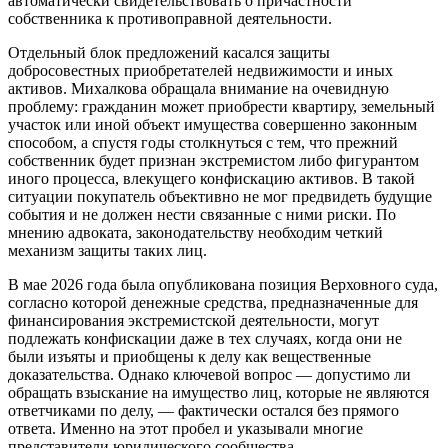
автоматически свидетельствовать о причастности
собственника к противоправной деятельности.
Отдельный блок предложений касался защиты
добросовестных приобретателей недвижимости и иных
активов. Михалкова обращала внимание на очевидную
проблему: гражданин может приобрести квартиру, земельный
участок или иной объект имущества совершенно законным
способом, а спустя годы столкнуться с тем, что прежний
собственник будет признан экстремистом либо фигурантом
иного процесса, влекущего конфискацию активов. В такой
ситуации покупатель объективно не мог предвидеть будущие
события и не должен нести связанные с ними риски. По
мнению адвоката, законодательству необходим четкий
механизм защиты таких лиц.
В мае 2026 года была опубликована позиция Верховного суда,
согласно которой денежные средства, предназначенные для
финансирования экстремистской деятельности, могут
подлежать конфискации даже в тех случаях, когда они не
были изъяты и приобщены к делу как вещественные
доказательства. Однако ключевой вопрос — допустимо ли
обращать взыскание на имущество лиц, которые не являются
ответчиками по делу, — фактически остался без прямого
ответа. Именно на этот пробел и указывали многие
представители юридического сообщества.