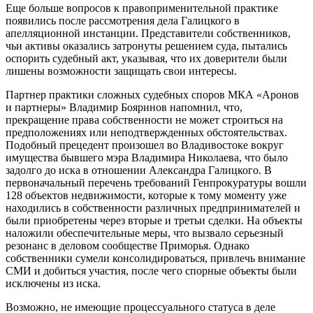
Еще больше вопросов к правоприменительной практике
появились после рассмотрения дела Галицкого в
апелляционной инстанции. Представители собственников,
чьи активы оказались затронуты решением суда, пытались
оспорить судебный акт, указывая, что их доверители были
лишены возможности защищать свои интересы.
Партнер практики сложных судебных споров МКА «Аронов
и партнеры» Владимир Бояринов напомнил, что,
прекращение права собственности не может строиться на
предположениях или неподтвержденных обстоятельствах.
Подобный прецедент произошел во Владивостоке вокруг
имущества бывшего мэра Владимира Николаева, что было
задолго до иска в отношении Александра Галицкого. В
первоначальный перечень требований Генпрокуратуры вошли
128 объектов недвижимости, которые к тому моменту уже
находились в собственности различных предпринимателей и
были приобретены через вторые и третьи сделки. На объекты
наложили обеспечительные меры, что вызвало серьезный
резонанс в деловом сообществе Приморья. Однако
собственники сумели консолидироваться, привлечь внимание
СМИ и добиться участия, после чего спорные объекты были
исключены из иска.
Возможно, не имеющие процессуального статуса в деле