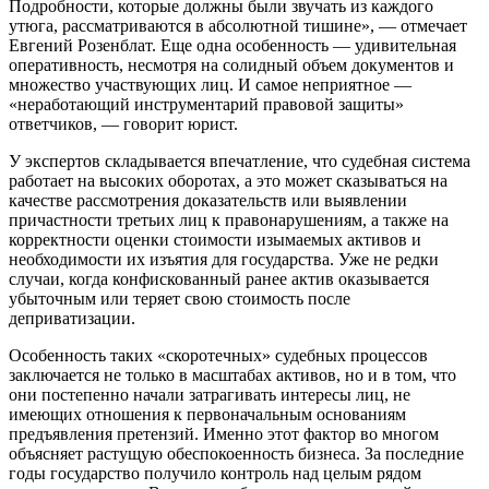
Подробности, которые должны были звучать из каждого
утюга, рассматриваются в абсолютной тишине», — отмечает
Евгений Розенблат. Еще одна особенность — удивительная
оперативность, несмотря на солидный объем документов и
множество участвующих лиц. И самое неприятное —
«неработающий инструментарий правовой защиты»
ответчиков, — говорит юрист.
У экспертов складывается впечатление, что судебная система
работает на высоких оборотах, а это может сказываться на
качестве рассмотрения доказательств или выявлении
причастности третьих лиц к правонарушениям, а также на
корректности оценки стоимости изымаемых активов и
необходимости их изъятия для государства. Уже не редки
случаи, когда конфискованный ранее актив оказывается
убыточным или теряет свою стоимость после
деприватизации.
Особенность таких «скоротечных» судебных процессов
заключается не только в масштабах активов, но и в том, что
они постепенно начали затрагивать интересы лиц, не
имеющих отношения к первоначальным основаниям
предъявления претензий. Именно этот фактор во многом
объясняет растущую обеспокоенность бизнеса. За последние
годы государство получило контроль над целым рядом