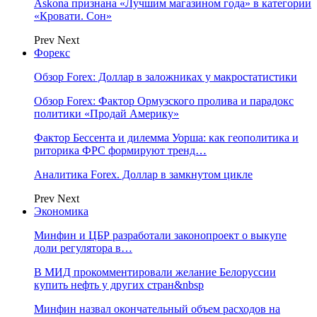
Askona признана «Лучшим магазином года» в категории
«Кровати. Сон»
Prev
Next
Форекс
Обзор Forex: Доллар в заложниках у макростатистики
Обзор Forex: Фактор Ормузского пролива и парадокс
политики «Продай Америку»
Фактор Бессента и дилемма Уорша: как геополитика и
риторика ФРС формируют тренд…
Аналитика Forex. Доллар в замкнутом цикле
Prev
Next
Экономика
Минфин и ЦБР разработали законопроект о выкупе
доли регулятора в…
В МИД прокомментировали желание Белоруссии
купить нефть у других стран&nbsp
Минфин назвал окончательный объем расходов на