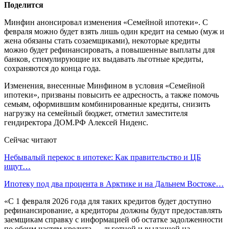
Поделится
Минфин анонсировал изменения «Семейной ипотеки». С
февраля можно будет взять лишь один кредит на семью (муж и
жена обязаны стать созаемщиками), некоторые кредиты
можно будет рефинансировать, а повышенные выплаты для
банков, стимулирующие их выдавать льготные кредиты,
сохраняются до конца года.
Изменения, внесенные Минфином в условия «Семейной
ипотеки», призваны повысить ее адресность, а также помочь
семьям, оформившим комбинированные кредиты, снизить
нагрузку на семейный бюджет, отметил заместителя
гендиректора ДОМ.РФ Алексей Ниденс.
Сейчас читают
Небывалый перекос в ипотеке: Как правительство и ЦБ
ищут…
Ипотеку под два процента в Арктике и на Дальнем Востоке…
«С 1 февраля 2026 года для таких кредитов будет доступно
рефинансирование, а кредиторы должны будут предоставлять
заемщикам справку с информацией об остатке задолженности
по обеим частям кредита — льготной и выданной на