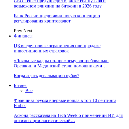
CEO Tether предупредил о риске ИИ пузыря и
возможном влиянии на биткоин в 2026 году
Банк России представил новую концепцию
регулирования криптовалют
Prev
Next
Финансы
ЦБ введет новые ограничения при продаже
инвестиционных страховок
«Лояльные кадры по-прежнему востребованы».
Орешкин и Мединский стали помощниками…
Когда ждать девальвацию рубля?
Бизнес
Все
Франшиза beyosa впервые вошла в топ-10 рейтинга
Forbes
Аскона рассказала на Tech Week о применении ИИ для
оптимизации логистической…