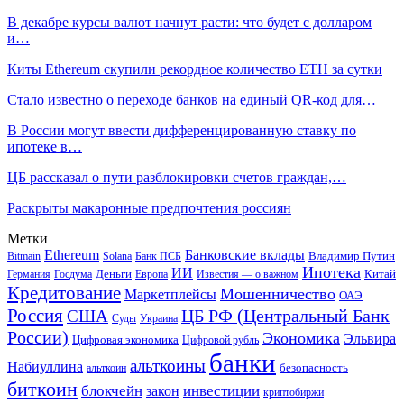
В декабре курсы валют начнут расти: что будет с долларом
и…
Киты Ethereum скупили рекордное количество ETH за сутки
Стало известно о переходе банков на единый QR-код для…
В России могут ввести дифференцированную ставку по
ипотеке в…
ЦБ рассказал о пути разблокировки счетов граждан,…
Раскрыты макаронные предпочтения россиян
Метки
Ethereum
Банковские вклады
Владимир Путин
Bitmain
Solana
Банк ПСБ
Ипотека
ИИ
Деньги
Китай
Германия
Госдума
Европа
Известия — о важном
Кредитование
Мошенничество
Маркетплейсы
ОАЭ
Россия
ЦБ РФ (Центральный Банк
США
Суды
Украина
России)
Экономика
Эльвира
Цифровая экономика
Цифровой рубль
банки
альткоины
Набиуллина
безопасность
альткоин
биткоин
блокчейн
инвестиции
закон
криптобиржи