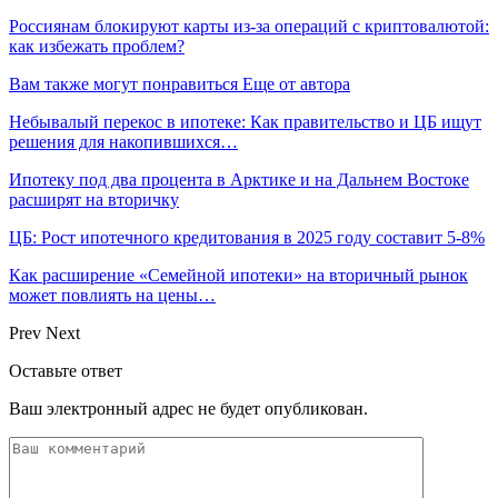
Россиянам блокируют карты из-за операций с криптовалютой:
как избежать проблем?
Вам также могут понравиться
Еще от автора
Небывалый перекос в ипотеке: Как правительство и ЦБ ищут
решения для накопившихся…
Ипотеку под два процента в Арктике и на Дальнем Востоке
расширят на вторичку
ЦБ: Рост ипотечного кредитования в 2025 году составит 5-8%
Как расширение «Семейной ипотеки» на вторичный рынок
может повлиять на цены…
Prev
Next
Оставьте ответ
Ваш электронный адрес не будет опубликован.