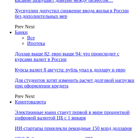
касание разрушает доверие между бизнесом…
Хуснуллин допустил снижение ввода жилья в России
без дополнительных мер
Prev
Next
Банки
Все
Ипотека
Доллар выше 82, евро выше 94: что происходит с
курсами валют в России
Курсы валют 8 августа: рубль упал к доллару и евро
Для студентов хотят изменить расчет долговой нагрузки
при оформлении кредита
Prev
Next
Криптовалюта
Электронные юани станут первой в мире процентной
цифровой валютой ЦБ с 1 января
ИИ-стартапы привлекли рекордные 150 млрд долларов