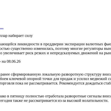
и…
ижающейся ликвидности в преддверии экспирации валютных фью
тостью существенно изменилась, поэтому многие регуляторы вы
о увеличивает риск резких и непредсказуемых движений на рын
на 08.06.26
 ранее сформированную локальную разворотную структуру вниз. 
обоем ключевой опорной точки для продаж и усилил медвежий с
торговля пока не рассматривается. Рекомендуется дождаться ст
нако в пятницу полностью отработала разворотные сигналы вниз
егодня также не рассматривается из-за высокой волатильности.