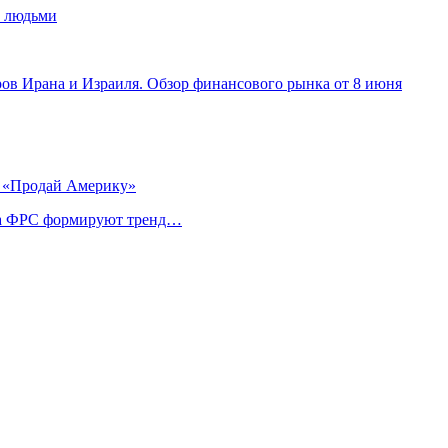
и людьми
ов Ирана и Израиля. Обзор финансового рынка от 8 июня
и «Продай Америку»
ика ФРС формируют тренд…