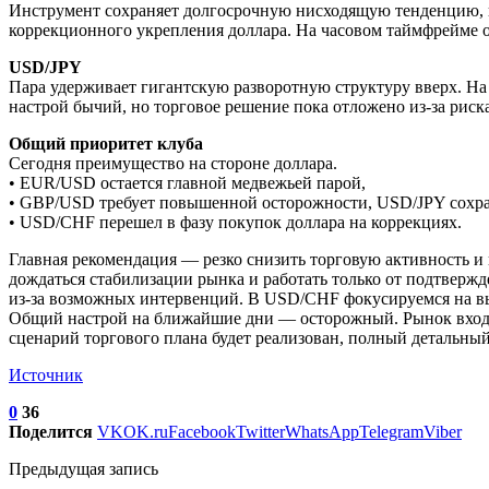
Инструмент сохраняет долгосрочную нисходящую тенденцию, но
коррекционного укрепления доллара. На часовом таймфрейме 
USD/JPY
Пара удерживает гигантскую разворотную структуру вверх. На
настрой бычий, но торговое решение пока отложено из-за ри
Общий приоритет клуба
Сегодня преимущество на стороне доллара.
• EUR/USD остается главной медвежьей парой,
• GBP/USD требует повышенной осторожности, USD/JPY сохр
• USD/CHF перешел в фазу покупок доллара на коррекциях.
Главная рекомендация — резко снизить торговую активность и
дождаться стабилизации рынка и работать только от подтверж
из-за возможных интервенций. В USD/CHF фокусируемся на в
Общий настрой на ближайшие дни — осторожный. Рынок входи
сценарий торгового плана будет реализован, полный детальный
Источник
0
36
Поделится
VK
OK.ru
Facebook
Twitter
WhatsApp
Telegram
Viber
Предыдущая запись