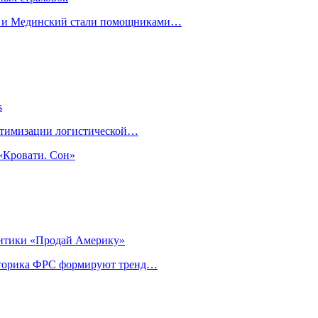
н и Мединский стали помощниками…
s
оптимизации логистической…
«Кровати. Сон»
литики «Продай Америку»
риторика ФРС формируют тренд…