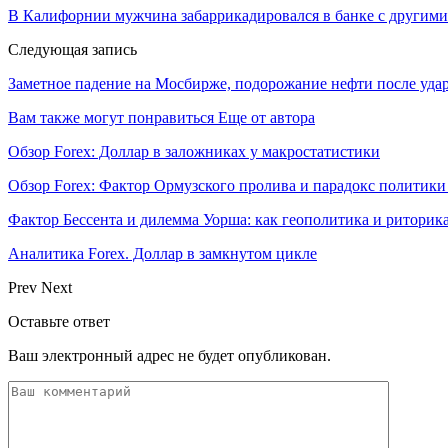
В Калифорнии мужчина забаррикадировался в банке с другим
Следующая запись
Заметное падение на Мосбирже, подорожание нефти после удар
Вам также могут понравиться
Еще от автора
Обзор Forex: Доллар в заложниках у макростатистики
Обзор Forex: Фактор Ормузского пролива и парадокс политик
Фактор Бессента и дилемма Уорша: как геополитика и ритор
Аналитика Forex. Доллар в замкнутом цикле
Prev
Next
Оставьте ответ
Ваш электронный адрес не будет опубликован.