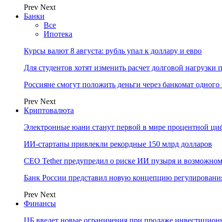
Prev
Next
Банки
Все
Ипотека
Курсы валют 8 августа: рубль упал к доллару и евро
Для студентов хотят изменить расчет долговой нагрузки
Россияне смогут положить деньги через банкомат одного 
Prev
Next
Криптовалюта
Электронные юани станут первой в мире процентной циф
ИИ-стартапы привлекли рекордные 150 млрд долларов
CEO Tether предупредил о риске ИИ пузыря и возможном
Банк России представил новую концепцию регулировани
Prev
Next
Финансы
ЦБ введет новые ограничения при продаже инвестицион