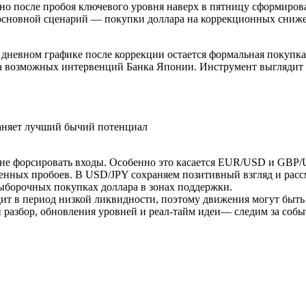
 после пробоя ключевого уровня наверх в пятницу сформировал
основной сценарий — покупки доллара на коррекционных сниже
 дневном графике после коррекции остается формальная покупк
ска возможных интервенций Банка Японии. Инструмент выглядит 
аняет лучший бычий потенциал
 не форсировать входы. Особенно это касается EUR/USD и GBP/U
денных пробоев. В USD/JPY сохраняем позитивный взгляд и расс
ыборочных покупках доллара в зонах поддержки.
т в период низкой ликвидности, поэтому движения могут быть
 разбор, обновления уровней и реал-тайм идеи— следим за собы