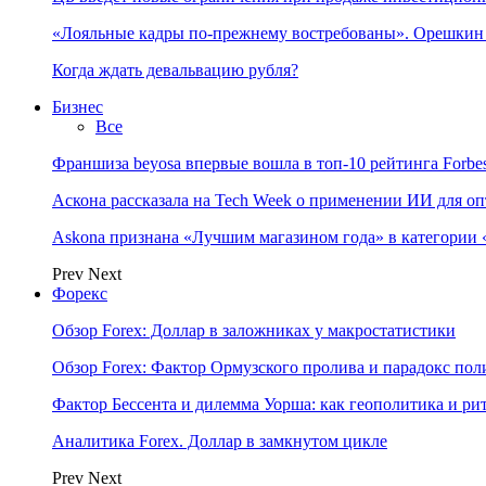
«Лояльные кадры по-прежнему востребованы». Орешки
Когда ждать девальвацию рубля?
Бизнес
Все
Франшиза beyosa впервые вошла в топ-10 рейтинга Forbe
Аскона рассказала на Tech Week о применении ИИ для 
Askona признана «Лучшим магазином года» в категории 
Prev
Next
Форекс
Обзор Forex: Доллар в заложниках у макростатистики
Обзор Forex: Фактор Ормузского пролива и парадокс по
Фактор Бессента и дилемма Уорша: как геополитика и 
Аналитика Forex. Доллар в замкнутом цикле
Prev
Next