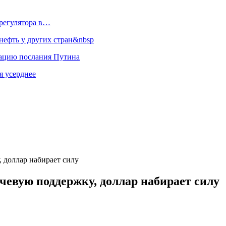
регулятора в…
ефть у других стран&nbsp
зацию послания Путина
я усерднее
 доллар набирает силу
евую поддержку, доллар набирает силу