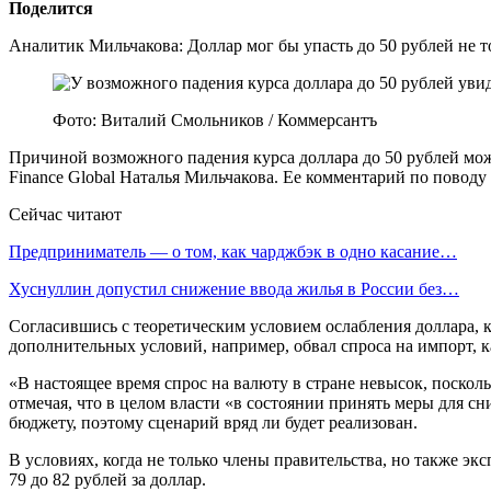
Поделится
Аналитик Мильчакова: Доллар мог бы упасть до 50 рублей не
Фото: Виталий Смольников / Коммерсантъ
Причиной возможного падения курса доллара до 50 рублей мо
Finance Global Наталья Мильчакова. Ее комментарий по повод
Сейчас читают
Предприниматель — о том, как чарджбэк в одно касание…
Хуснуллин допустил снижение ввода жилья в России без…
Согласившись с теоретическим условием ослабления доллара, ко
дополнительных условий, например, обвал спроса на импорт, ка
«В настоящее время спрос на валюту в стране невысок, поск
отмечая, что в целом власти «в состоянии принять меры для с
бюджету, поэтому сценарий вряд ли будет реализован.
В условиях, когда не только члены правительства, но также 
79 до 82 рублей за доллар.