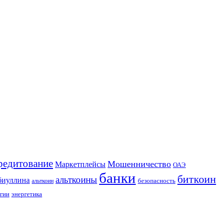
редитование
Мошенничество
Маркетплейсы
ОАЭ
банки
биткоин
альткоины
биуллина
безопасность
альткоин
гии
энергетика