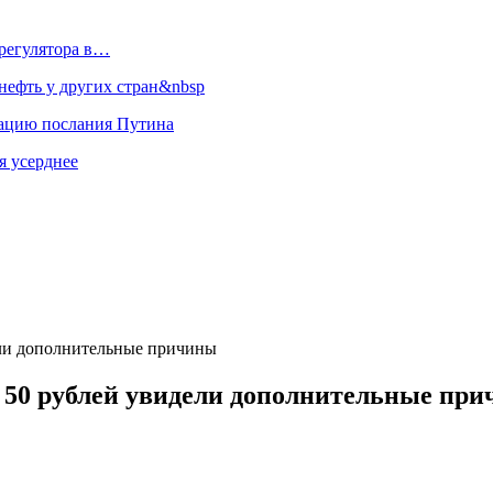
регулятора в…
ефть у других стран&nbsp
зацию послания Путина
я усерднее
ели дополнительные причины
о 50 рублей увидели дополнительные пр