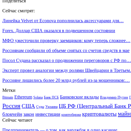
Поделиться
Сейчас смотрят:
Линейка Velvet от Econova пополнилась аксессуарами для…
Forex. Доллар США оказался в подвешенном состоянии
МФО ужесточили проверку заемщиков: кому теперь сложнее…
Россиянам сообщили об объеме снятых со счетов средств в мае
Посол Судана рассказал о продвижении переговоров с РФ по…
Эксперт провел аналогии между ролями Швейцарии в Третье
Россияне лишились более 20 млрд рублей из-за мошенников:…
Метки
Ethereum
Банковские вклады
Владимир Путин
Bitmain
Solana
Банк ПСБ
Г
Россия
ЦБ РФ (Центральный Банк Р
США
Суды
Украина
майн
криптовалюты
блокчейн
инвестиции
закон
криптобиржи
Сейчас читают
Предприниматель — о том, как чарджбэк в одно касание…