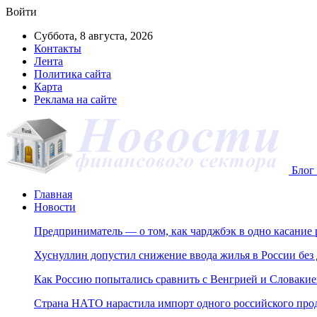
Войти
Суббота, 8 августа, 2026
Контакты
Лента
Политика сайта
Карта
Реклама на сайте
Блог 
Главная
Новости
Предприниматель — о том, как чарджбэк в одно касание
Хуснуллин допустил снижение ввода жилья в России без
Как Россию попытались сравнить с Венгрией и Словакие
Страна НАТО нарастила импорт одного российского про