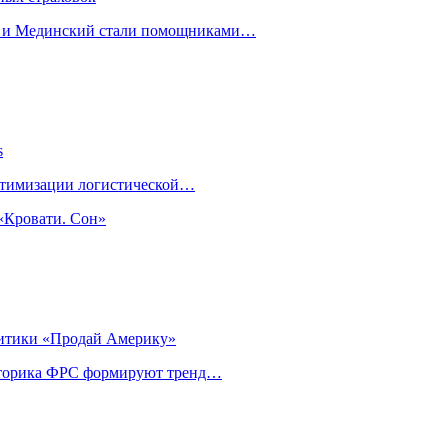
н и Мединский стали помощниками…
s
оптимизации логистической…
«Кровати. Сон»
литики «Продай Америку»
риторика ФРС формируют тренд…