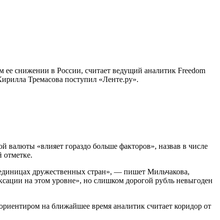
м ее снижении в России, считает ведущий аналитик Freedom
Кирилла Тремасова поступил «Ленте.ру».
ой валюты «влияет гораздо больше факторов», назвав в числе
й отметке.
 единицах дружественных стран», — пишет Мильчакова,
фиксации на этом уровне», но слишком дорогой рубль невыгоден
 ориентиром на ближайшее время аналитик считает коридор от