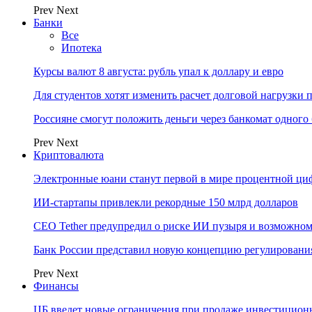
Prev
Next
Банки
Все
Ипотека
Курсы валют 8 августа: рубль упал к доллару и евро
Для студентов хотят изменить расчет долговой нагрузки
Россияне смогут положить деньги через банкомат одного 
Prev
Next
Криптовалюта
Электронные юани станут первой в мире процентной циф
ИИ-стартапы привлекли рекордные 150 млрд долларов
CEO Tether предупредил о риске ИИ пузыря и возможном
Банк России представил новую концепцию регулировани
Prev
Next
Финансы
ЦБ введет новые ограничения при продаже инвестицион