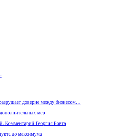
-
 разрушает доверие между бизнесом…
 дополнительных мер
й. Комментарий Георгия Бовта
дукта до максимума