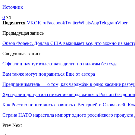
Источник
0
74
Поделится
VK
OK.ru
Facebook
Twitter
WhatsApp
Telegram
Viber
Предыдущая запись
Обзор Форекс. Доллар США выжимает все, что можно из выступ
Следующая запись
С физлиц начнут взыскивать долги по налогам без суда
Вам также могут понравиться
Еще от автора
Предприниматель — о том, как чарджбэк в одно касание разр
Хуснуллин допустил снижение ввода жилья в России без допо
Как Россию попытались сравнить с Венгрией и Словакией. Ко
Страна НАТО нарастила импорт одного российского продукта
Prev
Next