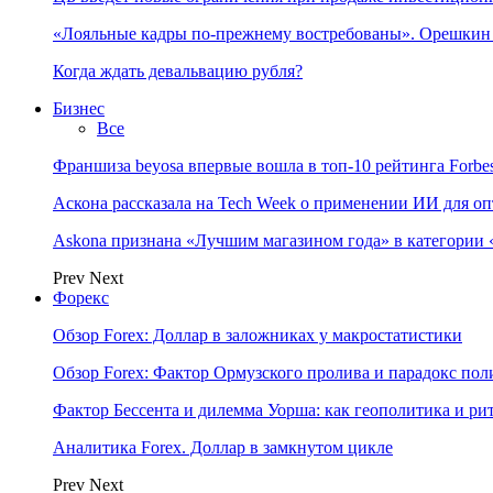
«Лояльные кадры по-прежнему востребованы». Орешки
Когда ждать девальвацию рубля?
Бизнес
Все
Франшиза beyosa впервые вошла в топ-10 рейтинга Forbe
Аскона рассказала на Tech Week о применении ИИ для 
Askona признана «Лучшим магазином года» в категории 
Prev
Next
Форекс
Обзор Forex: Доллар в заложниках у макростатистики
Обзор Forex: Фактор Ормузского пролива и парадокс по
Фактор Бессента и дилемма Уорша: как геополитика и 
Аналитика Forex. Доллар в замкнутом цикле
Prev
Next