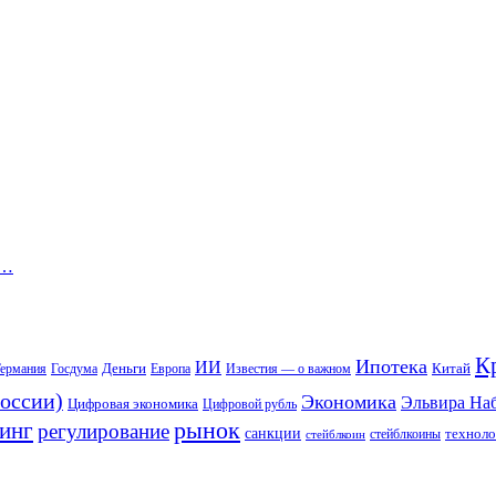
м…
К
Ипотека
ИИ
Деньги
Китай
ермания
Госдума
Европа
Известия — о важном
оссии)
Экономика
Эльвира На
Цифровая экономика
Цифровой рубль
рынок
инг
регулирование
санкции
техноло
стейблкоины
стейблкоин