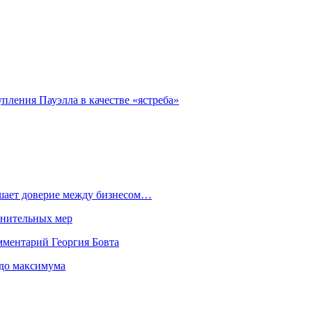
ления Пауэлла в качестве «ястреба»
ушает доверие между бизнесом…
лнительных мер
мментарий Георгия Бовта
 до максимума