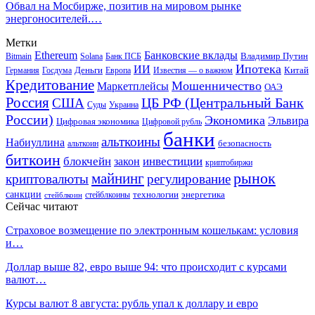
Обвал на Мосбирже, позитив на мировом рынке
энергоносителей.…
Метки
Ethereum
Банковские вклады
Владимир Путин
Bitmain
Solana
Банк ПСБ
Ипотека
ИИ
Деньги
Китай
Германия
Госдума
Европа
Известия — о важном
Кредитование
Мошенничество
Маркетплейсы
ОАЭ
Россия
ЦБ РФ (Центральный Банк
США
Суды
Украина
России)
Экономика
Эльвира
Цифровая экономика
Цифровой рубль
банки
альткоины
Набиуллина
безопасность
альткоин
биткоин
блокчейн
инвестиции
закон
криптобиржи
рынок
майнинг
криптовалюты
регулирование
санкции
технологии
энергетика
стейблкоины
стейблкоин
Сейчас читают
Страховое возмещение по электронным кошелькам: условия
и…
Доллар выше 82, евро выше 94: что происходит с курсами
валют…
Курсы валют 8 августа: рубль упал к доллару и евро