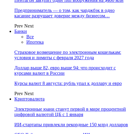
Пентагон закупит один тип вооружения на $400 млн
Предприниматель — о том, как чарджбэк в одно
касание разрушает доверие между бизнесом…
Prev
Next
Банки
Все
Ипотека
Страховое возмещение по электронным кошелькам:
условия и лимиты с февраля 2027 года
Доллар выше 82, евро выше 94: что происходит с
курсами валют в России
Курсы валют 8 августа: рубль упал к доллару и евро
Prev
Next
Криптовалюта
Электронные юани станут первой в мире процентной
цифровой валютой ЦБ с 1 января
ИИ-стартапы привлекли рекордные 150 млрд долларов