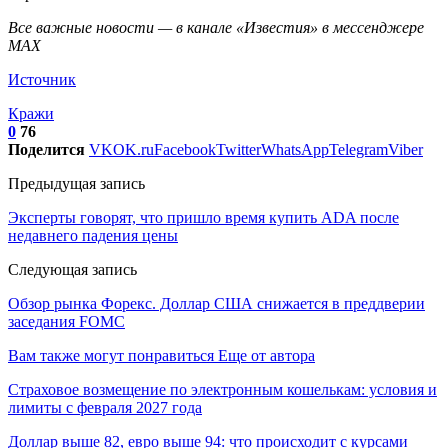
Все важные новости — в канале «Известия» в мессенджере
МАХ
Источник
Кражи
0
76
Поделится
VK
OK.ru
Facebook
Twitter
WhatsApp
Telegram
Viber
Предыдущая запись
Эксперты говорят, что пришло время купить ADA после
недавнего падения цены
Следующая запись
Обзор рынка Форекс. Доллар США снижается в преддверии
заседания FOMC
Вам также могут понравиться
Еще от автора
Страховое возмещение по электронным кошелькам: условия и
лимиты с февраля 2027 года
Доллар выше 82, евро выше 94: что происходит с курсами