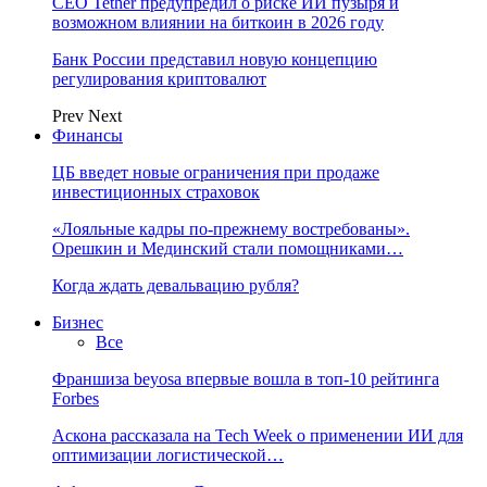
CEO Tether предупредил о риске ИИ пузыря и
возможном влиянии на биткоин в 2026 году
Банк России представил новую концепцию
регулирования криптовалют
Prev
Next
Финансы
ЦБ введет новые ограничения при продаже
инвестиционных страховок
«Лояльные кадры по-прежнему востребованы».
Орешкин и Мединский стали помощниками…
Когда ждать девальвацию рубля?
Бизнес
Все
Франшиза beyosa впервые вошла в топ-10 рейтинга
Forbes
Аскона рассказала на Tech Week о применении ИИ для
оптимизации логистической…