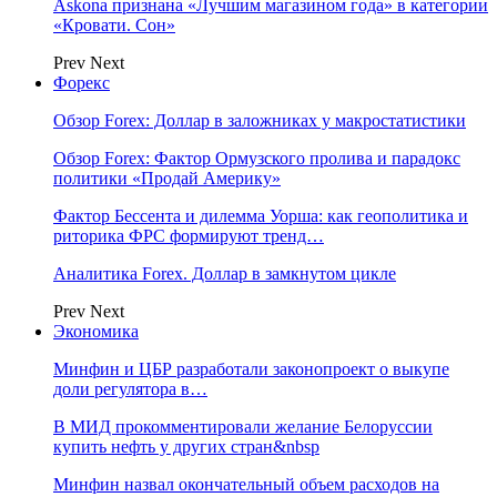
Askona признана «Лучшим магазином года» в категории
«Кровати. Сон»
Prev
Next
Форекс
Обзор Forex: Доллар в заложниках у макростатистики
Обзор Forex: Фактор Ормузского пролива и парадокс
политики «Продай Америку»
Фактор Бессента и дилемма Уорша: как геополитика и
риторика ФРС формируют тренд…
Аналитика Forex. Доллар в замкнутом цикле
Prev
Next
Экономика
Минфин и ЦБР разработали законопроект о выкупе
доли регулятора в…
В МИД прокомментировали желание Белоруссии
купить нефть у других стран&nbsp
Минфин назвал окончательный объем расходов на