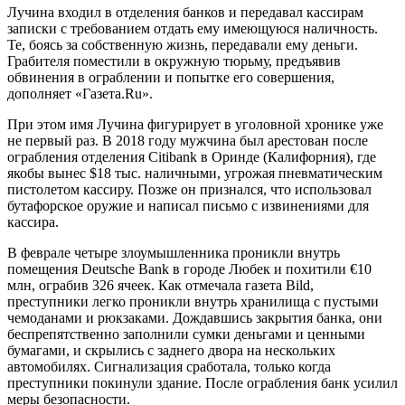
Лучина входил в отделения банков и передавал кассирам
записки с требованием отдать ему имеющуюся наличность.
Те, боясь за собственную жизнь, передавали ему деньги.
Грабителя поместили в окружную тюрьму, предъявив
обвинения в ограблении и попытке его совершения,
дополняет «Газета.Ru».
При этом имя Лучина фигурирует в уголовной хронике уже
не первый раз. В 2018 году мужчина был арестован после
ограбления отделения Citibank в Оринде (Калифорния), где
якобы вынес $18 тыс. наличными, угрожая пневматическим
пистолетом кассиру. Позже он признался, что использовал
бутафорское оружие и написал письмо с извинениями для
кассира.
В феврале четыре злоумышленника проникли внутрь
помещения Deutsche Bank в городе Любек и похитили €10
млн, ограбив 326 ячеек. Как отмечала газета Bild,
преступники легко проникли внутрь хранилища с пустыми
чемоданами и рюкзаками. Дождавшись закрытия банка, они
беспрепятственно заполнили сумки деньгами и ценными
бумагами, и скрылись с заднего двора на нескольких
автомобилях. Сигнализация сработала, только когда
преступники покинули здание. После ограбления банк усилил
меры безопасности.