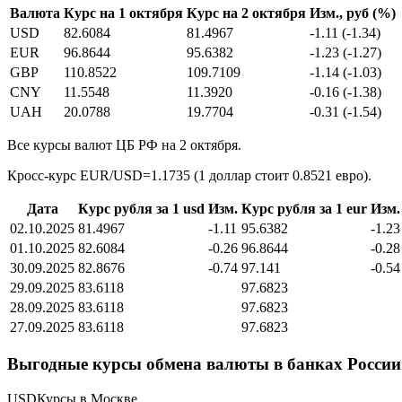
Валюта
Курс на 1 октября
Курс на 2 октября
Изм., руб (%)
USD
82.6084
81.4967
-1.11 (-1.34)
EUR
96.8644
95.6382
-1.23 (-1.27)
GBP
110.8522
109.7109
-1.14 (-1.03)
CNY
11.5548
11.3920
-0.16 (-1.38)
UAH
20.0788
19.7704
-0.31 (-1.54)
Все курсы валют ЦБ РФ на 2 октября.
Кросс-курс EUR/USD=1.1735 (1 доллар стоит 0.8521 евро).
Дата
Курс рубля за 1 usd
Изм.
Курс рубля за 1 eur
Изм.
02.10.2025
81.4967
-1.11
95.6382
-1.23
01.10.2025
82.6084
-0.26
96.8644
-0.28
30.09.2025
82.8676
-0.74
97.141
-0.54
29.09.2025
83.6118
97.6823
28.09.2025
83.6118
97.6823
27.09.2025
83.6118
97.6823
Выгодные курсы обмена валюты в банках России 
USDКурсы в Москве