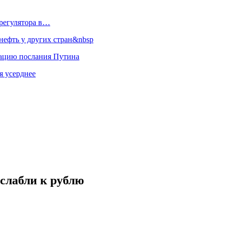
регулятора в…
ефть у других стран&nbsp
зацию послания Путина
я усерднее
ослабли к рублю