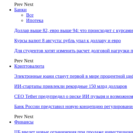
Prev
Next
Банки
Все
Ипотека
Доллар выше 82, евро выше 94: что происходит с курсами
Курсы валют 8 августа: рубль упал к доллару и евро
Для студентов хотят изменить расчет долговой нагрузки
Prev
Next
Криптовалюта
Электронные юани станут первой в мире процентной циф
ИИ-стартапы привлекли рекордные 150 млрд долларов
CEO Tether предупредил о риске ИИ пузыря и возможном
Банк России представил новую концепцию регулировани
Prev
Next
Финансы
ЦБ введет новые ограничения при продаже инвестицион