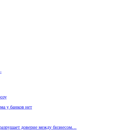
-
юзу
ма у банков нет
 разрушает доверие между бизнесом…