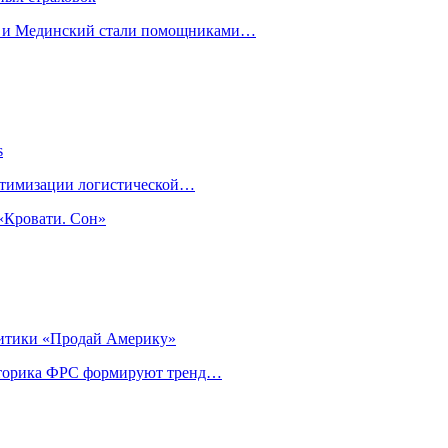
н и Мединский стали помощниками…
s
оптимизации логистической…
«Кровати. Сон»
литики «Продай Америку»
риторика ФРС формируют тренд…