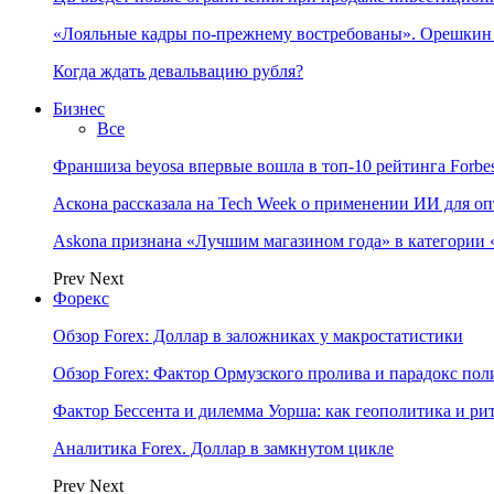
«Лояльные кадры по-прежнему востребованы». Орешки
Когда ждать девальвацию рубля?
Бизнес
Все
Франшиза beyosa впервые вошла в топ-10 рейтинга Forbe
Аскона рассказала на Tech Week о применении ИИ для 
Askona признана «Лучшим магазином года» в категории 
Prev
Next
Форекс
Обзор Forex: Доллар в заложниках у макростатистики
Обзор Forex: Фактор Ормузского пролива и парадокс по
Фактор Бессента и дилемма Уорша: как геополитика и 
Аналитика Forex. Доллар в замкнутом цикле
Prev
Next