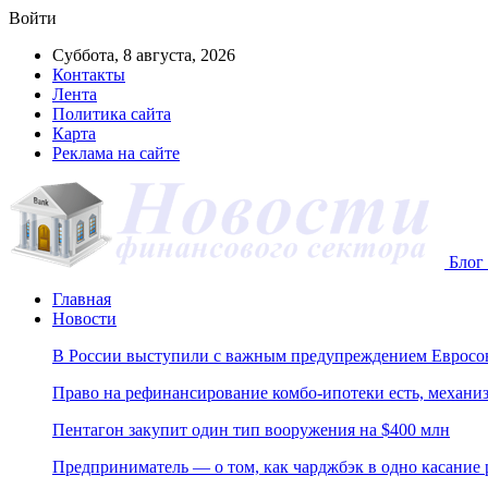
Войти
Суббота, 8 августа, 2026
Контакты
Лента
Политика сайта
Карта
Реклама на сайте
Блог 
Главная
Новости
В России выступили с важным предупреждением Евросо
Право на рефинансирование комбо-ипотеки есть, механиз
Пентагон закупит один тип вооружения на $400 млн
Предприниматель — о том, как чарджбэк в одно касание