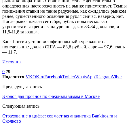
рынок корпоративных облигаций, сейчас действительно
определенная настороженность на рынке присутствует. Темпы
понижения ставки не такие радужные, как ожидались рынком
ранее, существенного ослабления рубля сейчас, наверно, нет.
После рывка начала сентября, рубль снова несколько
укрепился и закрепился на уровне где-то 83-84 долларов, и
11,5-11,8 за юань».
Банк России установил официальный курс валют на
понедельник: доллар США — 83,6 рублей, евро — 97,6, юань
— 11,7.
Источник
0
79
Поделится
VK
OK.ru
Facebook
Twitter
WhatsApp
Telegram
Viber
Предыдущая запись
Эколог дал прогноз по снежным зимам в Москве
Следующая запись
Страхование в цифре: совместная аналитика Bankiros.ru и
Сколково