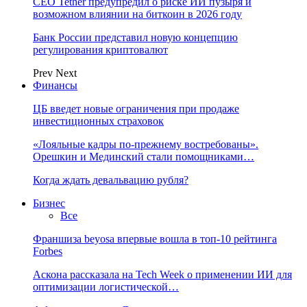
CEO Tether предупредил о риске ИИ пузыря и
возможном влиянии на биткоин в 2026 году
Банк России представил новую концепцию
регулирования криптовалют
Prev
Next
Финансы
ЦБ введет новые ограничения при продаже
инвестиционных страховок
«Лояльные кадры по-прежнему востребованы».
Орешкин и Мединский стали помощниками…
Когда ждать девальвацию рубля?
Бизнес
Все
Франшиза beyosa впервые вошла в топ-10 рейтинга
Forbes
Аскона рассказала на Tech Week о применении ИИ для
оптимизации логистической…