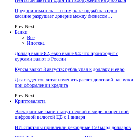
Пентагон закупит один тип вооружения на $400 млн
Предприниматель — о том, как чарджбэк в одно
касание разрушает доверие между бизнесом…
Prev
Next
Банки
Все
Ипотека
Доллар выше 82, евро выше 94: что происходит с
курсами валют в России
Курсы валют 8 августа: рубль упал к доллару и евро
Для студентов хотят изменить расчет долговой нагрузки
при оформлении кредита
Prev
Next
Криптовалюта
Электронные юани станут первой в мире процентной
цифровой валютой ЦБ с 1 января
ИИ-стартапы привлекли рекордные 150 млрд долларов