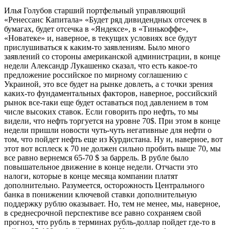
Илья Голубов старший портфельный управляющий
«Ренессанс Капитала» «Будет ряд дивидендных отсечек в
бумагах, будет отсечка в «Яндексе», в «Тинькоффе»,
«Новатеке» и, наверное, в текущих условиях все будут
прислушиваться к каким-то заявлениям. Было много
заявлений со стороны американской администрации, в конце
недели Александр Лукашенко сказал, что есть какое-то
предложение российское по мирному соглашению с
Украиной, это все будет на рынке довлеть, а с точки зрения
каких-то фундаментальных факторов, наверное, российский
рынок все-таки еще будет оставаться под давлением в том
числе высоких ставок. Если говорить про нефть, то мы
видели, что нефть торгуется на уровне 70$. При этом в конце
недели пришли новости чуть-чуть негативные для нефти о
том, что пойдет нефть еще из Курдистана. Ну и, наверное, вот
этот вот всплеск к 70 не должен сильно пробить выше 70, мы
все равно вернемся 65-70 $ за баррель. В рубле было
повышательное движение в конце недели. Отчасти это
налоги, которые в конце месяца компании платят
дополнительно. Разумеется, осторожность Центрального
банка в понижении ключевой ставки дополнительную
поддержку рублю оказывает. Но, тем не менее, мы, наверное,
в среднесрочной перспективе все равно сохраняем свой
прогноз, что рубль в терминах рубль-доллар пойдет где-то в