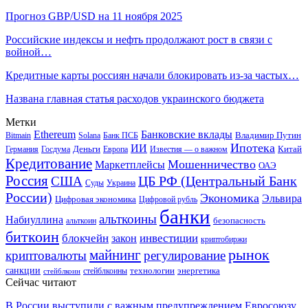
Прогноз GBP/USD на 11 ноября 2025
Российские индексы и нефть продолжают рост в связи с
войной…
Кредитные карты россиян начали блокировать из-за частых…
Названа главная статья расходов украинского бюджета
Метки
Ethereum
Банковские вклады
Владимир Путин
Bitmain
Solana
Банк ПСБ
Ипотека
ИИ
Деньги
Китай
Германия
Госдума
Европа
Известия — о важном
Кредитование
Мошенничество
Маркетплейсы
ОАЭ
Россия
ЦБ РФ (Центральный Банк
США
Суды
Украина
России)
Экономика
Эльвира
Цифровая экономика
Цифровой рубль
банки
альткоины
Набиуллина
безопасность
альткоин
биткоин
блокчейн
инвестиции
закон
криптобиржи
рынок
майнинг
криптовалюты
регулирование
санкции
технологии
энергетика
стейблкоины
стейблкоин
Сейчас читают
В России выступили с важным предупреждением Евросоюзу