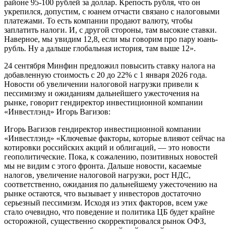
районе 95-100 рублей за доллар. Крепость рубля, что он
укрепился, допустим, с юанем отчасти связано с налоговыми
платежами. То есть компании продают валюту, чтобы
заплатить налоги. И, с другой стороны, там высокие ставки.
Наверное, мы увидим 12,8, если мы говорим про пару юань-
рубль. Ну а дальше глобальная история, там выше 12».
24 сентября Минфин предложил повысить ставку налога на
добавленную стоимость с 20 до 22% с 1 января 2026 года.
Новости об увеличении налоговой нагрузки привели к
пессимизму и ожиданиям дальнейшего ужесточения на
рынке, говорит гендиректор инвестиционной компании
«Инвестлэнд» Игорь Вагизов:
Игорь Вагизов гендиректор инвестиционной компании
«Инвестлэнд» «Ключевые факторы, которые влияют сейчас на
котировки российских акций и облигаций, — это новости
геополитические. Пока, к сожалению, позитивных новостей
мы не видим с этого фронта. Дальше новости, касаемые
налогов, увеличение налоговой нагрузки, рост НДС,
соответственно, ожидания по дальнейшему ужесточению на
рынке остаются, что вызывает у инвесторов достаточно
серьезный пессимизм. Исходя из этих факторов, всем уже
стало очевидно, что поведение и политика ЦБ будет крайне
осторожной, существенно скорректировался рынок ОФЗ,