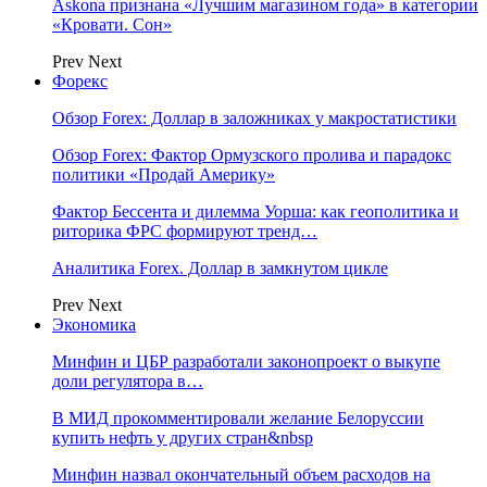
Askona признана «Лучшим магазином года» в категории
«Кровати. Сон»
Prev
Next
Форекс
Обзор Forex: Доллар в заложниках у макростатистики
Обзор Forex: Фактор Ормузского пролива и парадокс
политики «Продай Америку»
Фактор Бессента и дилемма Уорша: как геополитика и
риторика ФРС формируют тренд…
Аналитика Forex. Доллар в замкнутом цикле
Prev
Next
Экономика
Минфин и ЦБР разработали законопроект о выкупе
доли регулятора в…
В МИД прокомментировали желание Белоруссии
купить нефть у других стран&nbsp
Минфин назвал окончательный объем расходов на