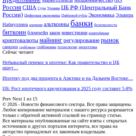
Маркетплейсы
ОАЭ
Россия
ЦБ РФ (Центральный Банк
США
Суды
Украина
России)
Экономика
Эльвира
Цифровая экономика
Цифровой рубль
банки
альткоины
Набиуллина
безопасность
альткоин
биткоин
блокчейн
инвестиции
закон
криптобиржи
рынок
майнинг
криптовалюты
регулирование
санкции
технологии
энергетика
стейблкоины
стейблкоин
Сейчас читают
Небывалый перекос в ипотеке: Как правительство и ЦБ
ищут…
Ипотеку под два процента в Арктике и на Дальнем Востоке…
ЦБ: Рост ипотечного кредитования в 2025 году составит 5-8%
Prev
Next
1 из 15
© 2026 - Новости финансового сектора. Все права защищены.
Любое копирование материалов с нашего ресурса разрешается
только с обратной активной ссылкой на страницу статьи.
Все материалы опубликованные на сайте взяты с открытых
источников и других порталов интернета, все права на
авторство принадлежат их законным владельцам.