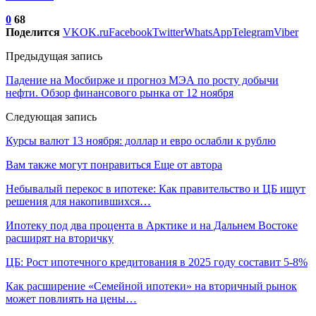
0
68
Поделится
VK
OK.ru
Facebook
Twitter
WhatsApp
Telegram
Viber
Предыдущая запись
Падение на Мосбирже и прогноз МЭА по росту добычи
нефти. Обзор финансового рынка от 12 ноября
Следующая запись
Курсы валют 13 ноября: доллар и евро ослабли к рублю
Вам также могут понравиться
Еще от автора
Небывалый перекос в ипотеке: Как правительство и ЦБ ищут
решения для накопившихся…
Ипотеку под два процента в Арктике и на Дальнем Востоке
расширят на вторичку
ЦБ: Рост ипотечного кредитования в 2025 году составит 5-8%
Как расширение «Семейной ипотеки» на вторичный рынок
может повлиять на цены…