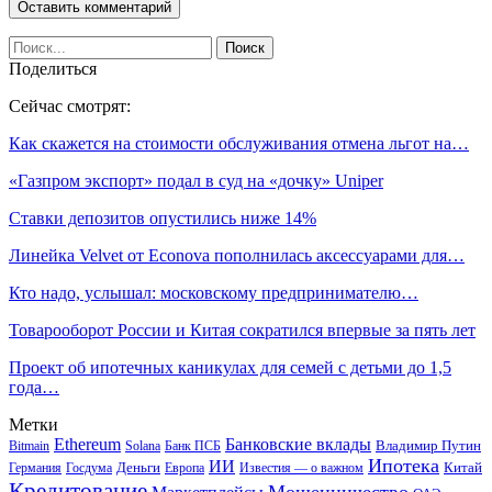
Поделиться
Сейчас смотрят:
Как скажется на стоимости обслуживания отмена льгот на…
«Газпром экспорт» подал в суд на «дочку» Uniper
Ставки депозитов опустились ниже 14%
Линейка Velvet от Econova пополнилась аксессуарами для…
Кто надо, услышал: московскому предпринимателю…
Товарооборот России и Китая сократился впервые за пять лет
Проект об ипотечных каникулах для семей с детьми до 1,5
года…
Метки
Ethereum
Банковские вклады
Владимир Путин
Bitmain
Solana
Банк ПСБ
Ипотека
ИИ
Деньги
Китай
Германия
Госдума
Европа
Известия — о важном
Кредитование
Мошенничество