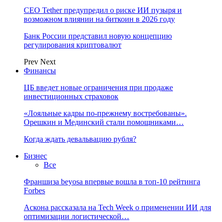
CEO Tether предупредил о риске ИИ пузыря и
возможном влиянии на биткоин в 2026 году
Банк России представил новую концепцию
регулирования криптовалют
Prev
Next
Финансы
ЦБ введет новые ограничения при продаже
инвестиционных страховок
«Лояльные кадры по-прежнему востребованы».
Орешкин и Мединский стали помощниками…
Когда ждать девальвацию рубля?
Бизнес
Все
Франшиза beyosa впервые вошла в топ-10 рейтинга
Forbes
Аскона рассказала на Tech Week о применении ИИ для
оптимизации логистической…