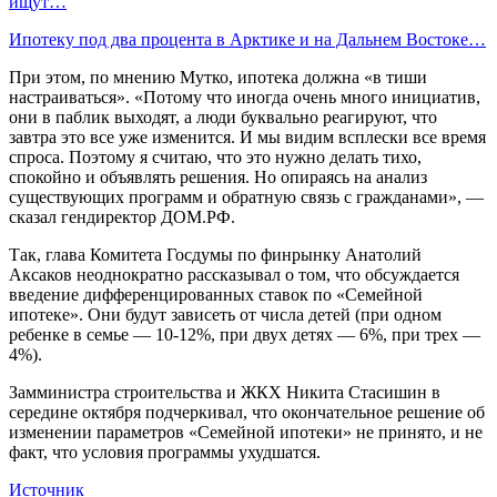
ищут…
Ипотеку под два процента в Арктике и на Дальнем Востоке…
При этом, по мнению Мутко, ипотека должна «в тиши
настраиваться». «Потому что иногда очень много инициатив,
они в паблик выходят, а люди буквально реагируют, что
завтра это все уже изменится. И мы видим всплески все время
спроса. Поэтому я считаю, что это нужно делать тихо,
спокойно и объявлять решения. Но опираясь на анализ
существующих программ и обратную связь с гражданами», —
сказал гендиректор ДОМ.РФ.
Так, глава Комитета Госдумы по финрынку Анатолий
Аксаков неоднократно рассказывал о том, что обсуждается
введение дифференцированных ставок по «Семейной
ипотеке». Они будут зависеть от числа детей (при одном
ребенке в семье — 10-12%, при двух детях — 6%, при трех —
4%).
Замминистра строительства и ЖКХ Никита Стасишин в
середине октября подчеркивал, что окончательное решение об
изменении параметров «Семейной ипотеки» не принято, и не
факт, что условия программы ухудшатся.
Источник