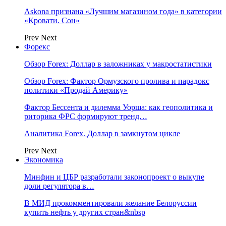
Askona признана «Лучшим магазином года» в категории
«Кровати. Сон»
Prev
Next
Форекс
Обзор Forex: Доллар в заложниках у макростатистики
Обзор Forex: Фактор Ормузского пролива и парадокс
политики «Продай Америку»
Фактор Бессента и дилемма Уорша: как геополитика и
риторика ФРС формируют тренд…
Аналитика Forex. Доллар в замкнутом цикле
Prev
Next
Экономика
Минфин и ЦБР разработали законопроект о выкупе
доли регулятора в…
В МИД прокомментировали желание Белоруссии
купить нефть у других стран&nbsp