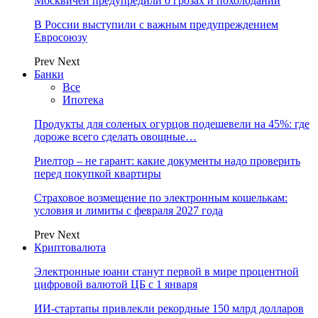
Москвичей предупредили о грозах и похолодании
В России выступили с важным предупреждением
Евросоюзу
Prev
Next
Банки
Все
Ипотека
Продукты для соленых огурцов подешевели на 45%: где
дороже всего сделать овощные…
Риелтор – не гарант: какие документы надо проверить
перед покупкой квартиры
Страховое возмещение по электронным кошелькам:
условия и лимиты с февраля 2027 года
Prev
Next
Криптовалюта
Электронные юани станут первой в мире процентной
цифровой валютой ЦБ с 1 января
ИИ-стартапы привлекли рекордные 150 млрд долларов