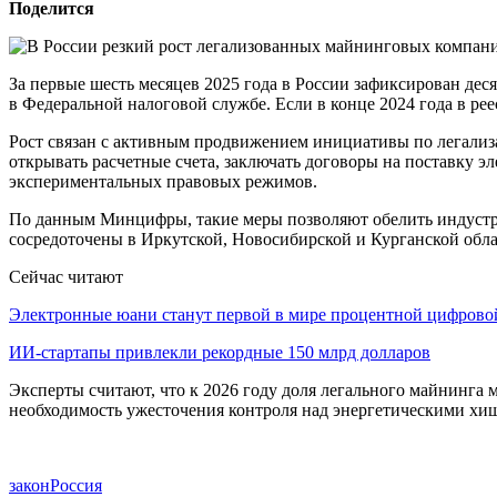
Поделится
За первые шесть месяцев 2025 года в России зафиксирован д
в Федеральной налоговой службе. Если в конце 2024 года в ре
Рост связан с активным продвижением инициативы по легализ
открывать расчетные счета, заключать договоры на поставку 
экспериментальных правовых режимов.
По данным Минцифры, такие меры позволяют обелить индустр
сосредоточены в Иркутской, Новосибирской и Курганской облас
Сейчас читают
Электронные юани станут первой в мире процентной цифров
ИИ-стартапы привлекли рекордные 150 млрд долларов
Эксперты считают, что к 2026 году доля легального майнинга 
необходимость ужесточения контроля над энергетическими хи
закон
Россия