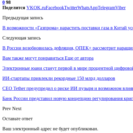
0
98
Поделится
VK
OK.ru
Facebook
Twitter
WhatsApp
Telegram
Viber
Предыдущая запись
В возможности «Газпрома» нарастить поставки газа в Китай у
Следующая запись
В России возобновилась дефляция, ОПЕК+ рассмотрит наращив
Вам также могут понравиться
Еще от автора
Электронные юани станут первой в мире процентной цифровой
ИИ-стартапы привлекли рекордные 150 млрд долларов
CEO Tether предупредил о риске ИИ пузыря и возможном влиян
Банк России представил новую концепцию регулирования кри
Prev
Next
Оставьте ответ
Ваш электронный адрес не будет опубликован.