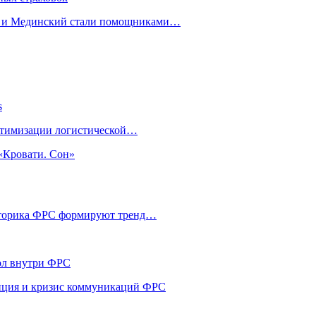
н и Мединский стали помощниками…
s
оптимизации логистической…
«Кровати. Сон»
риторика ФРС формируют тренд…
кол внутри ФРС
енция и кризис коммуникаций ФРС