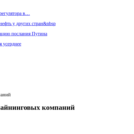
регулятора в…
ефть у других стран&nbsp
зацию послания Путина
я усерднее
паний
 майнинговых компаний