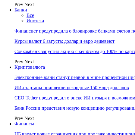
Prev
Next
Банки
Все
Ипотека
Финансист предупредила о блокировке банками счетов п
Курсы валют 6 августа: доллар и евро дешевеют
Совкомбанк запустил акцию с кешбэком до 100% по карт
Prev
Next
Криптовалюта
Электронные юани станут первой в мире процентной циф
ИИ-стартапы привлекли рекордные 150 млрд долларов
CEO Tether предупредил о риске ИИ пузыря и возможном
Банк России представил новую концепцию регулировани
Prev
Next
Финансы
ЦБ введет новые ограничения при продаже инвестицион