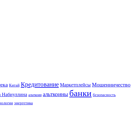
Кредитование
ека
Мошенничество
Маркетплейсы
Китай
банки
альткоины
а Набиуллина
безопасность
альткоин
нологии
энергетика