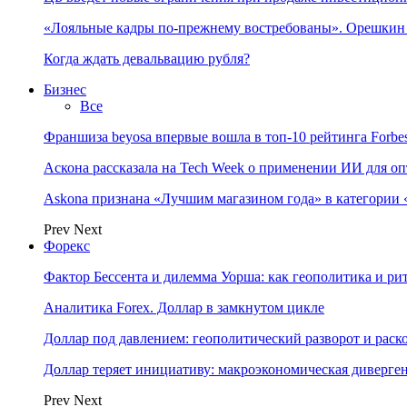
«Лояльные кадры по-прежнему востребованы». Орешки
Когда ждать девальвацию рубля?
Бизнес
Все
Франшиза beyosa впервые вошла в топ-10 рейтинга Forbe
Аскона рассказала на Tech Week о применении ИИ для 
Askona признана «Лучшим магазином года» в категории 
Prev
Next
Форекс
Фактор Бессента и дилемма Уорша: как геополитика и 
Аналитика Forex. Доллар в замкнутом цикле
Доллар под давлением: геополитический разворот и рас
Доллар теряет инициативу: макроэкономическая диверг
Prev
Next