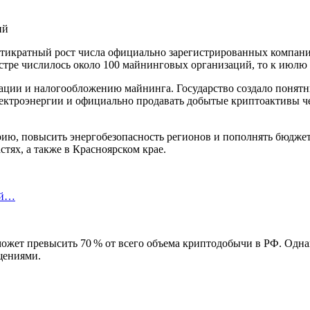
есятикратный рост числа официально зарегистрированных компа
естре числилось около 100 майнинговых организаций, то к июлю
ации и налогообложению майнинга. Государство создало понятн
электроэнергии и официально продавать добытые криптоактивы 
ию, повысить энергобезопасность регионов и пополнять бюдже
тях, а также в Красноярском крае.
ой…
может превысить 70 % от всего объема криптодобычи в РФ. Одна
щениями.