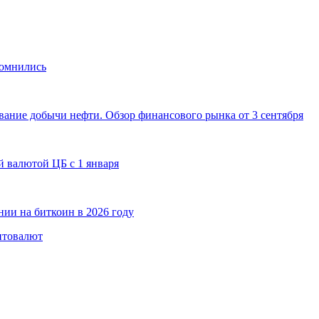
сомнились
ание добычи нефти. Обзор финансового рынка от 3 сентября
 валютой ЦБ с 1 января
ии на биткоин в 2026 году
птовалют