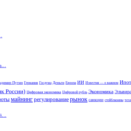
х…
на…
Ипот
ИИ
адимир Путин
Деньги
Германия
Госдума
Европа
Известия — о важном
к России)
Экономика
Эльвир
Цифровая экономика
Цифровой рубль
рынок
майнинг
люты
регулирование
санкции
тех
стейблкоины
ой…