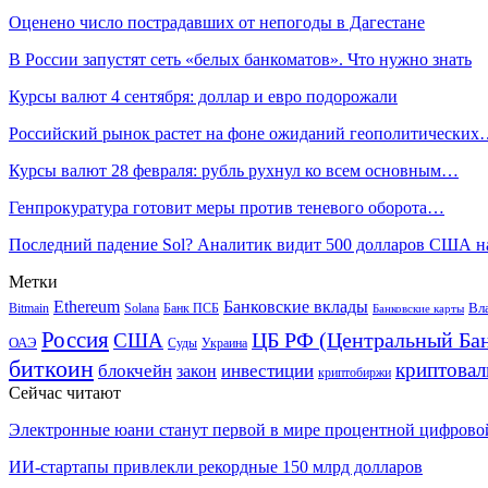
Оценено число пострадавших от непогоды в Дагестане
В России запустят сеть «белых банкоматов». Что нужно знать
Курсы валют 4 сентября: доллар и евро подорожали
Российский рынок растет на фоне ожиданий геополитически
Курсы валют 28 февраля: рубль рухнул ко всем основным…
Генпрокуратура готовит меры против теневого оборота…
Последний падение Sol? Аналитик видит 500 долларов США 
Метки
Ethereum
Банковские вклады
Вл
Bitmain
Solana
Банк ПСБ
Банковские карты
Россия
ЦБ РФ (Центральный Бан
США
ОАЭ
Суды
Украина
биткоин
криптова
блокчейн
инвестиции
закон
криптобиржи
Сейчас читают
Электронные юани станут первой в мире процентной цифров
ИИ-стартапы привлекли рекордные 150 млрд долларов