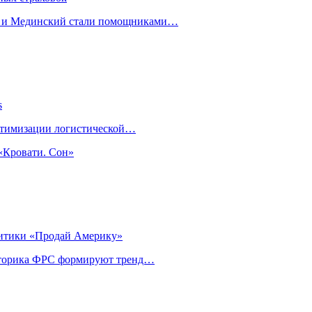
н и Мединский стали помощниками…
s
оптимизации логистической…
«Кровати. Сон»
литики «Продай Америку»
риторика ФРС формируют тренд…