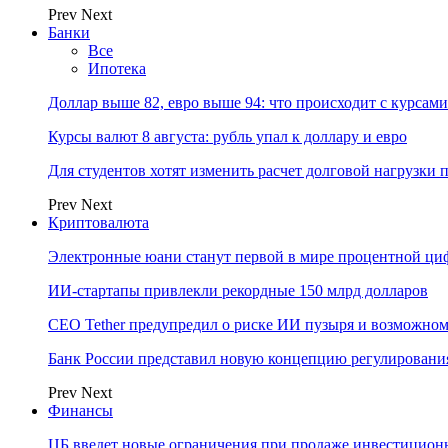
Prev
Next
Банки
Все
Ипотека
Доллар выше 82, евро выше 94: что происходит с курсами
Курсы валют 8 августа: рубль упал к доллару и евро
Для студентов хотят изменить расчет долговой нагрузки
Prev
Next
Криптовалюта
Электронные юани станут первой в мире процентной циф
ИИ-стартапы привлекли рекордные 150 млрд долларов
CEO Tether предупредил о риске ИИ пузыря и возможном
Банк России представил новую концепцию регулировани
Prev
Next
Финансы
ЦБ введет новые ограничения при продаже инвестицион