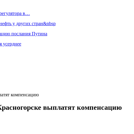
регулятора в…
ефть у других стран&nbsp
зацию послания Путина
я усерднее
латят компенсацию
Красногорске выплатят компенсацию