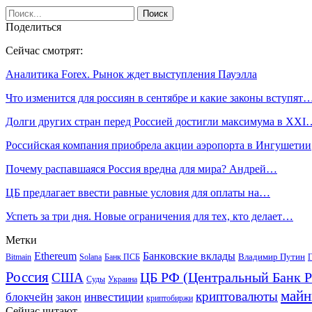
Поделиться
Сейчас смотрят:
Аналитика Forex. Рынок ждет выступления Пауэлла
Что изменится для россиян в сентябре и какие законы вступят
Долги других стран перед Россией достигли максимума в XXI
Российская компания приобрела акции аэропорта в Ингушетии
Почему распавшаяся Россия вредна для мира? Андрей…
ЦБ предлагает ввести равные условия для оплаты на…
Успеть за три дня. Новые ограничения для тех, кто делает…
Метки
Ethereum
Банковские вклады
Владимир Путин
Bitmain
Solana
Банк ПСБ
Г
Россия
ЦБ РФ (Центральный Банк Р
США
Суды
Украина
майн
криптовалюты
блокчейн
инвестиции
закон
криптобиржи
Сейчас читают