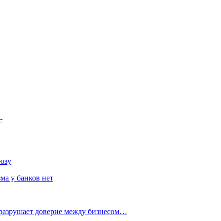
-
юзу
ма у банков нет
 разрушает доверие между бизнесом…