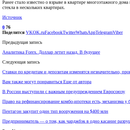
Ранее стало известно о взрыве в квартире многоэтажного дома
стекла в нескольких квартирах.
Источник
0
76
Поделится
VK
OK.ru
Facebook
Twitter
WhatsApp
Telegram
Viber
Предыдущая запись
Аналитика Forex. Доллар летит назад. В будущее
Следующая запись
Ставки по кредитам и депозитам изменятся незначительно, пр
Вам также могут понравиться
Еще от автора
В России выступили с важным предупреждением Евросоюзу
Право на рефинансирование комбо-ипотеки есть, механизма у 
Пентагон закупит один тип вооружения на $400 млн
Предприниматель — о том, как чарджбэк в одно касание разр