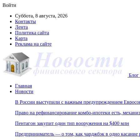
Войти
Суббота, 8 августа, 2026
Контакты
Лента
Политика сайта
Карта
Реклама на сайте
Блог 
Главная
Новости
В России выступили с важным предупреждением Евросо
Право на рефинансирование комбо-ипотеки есть, механиз
Пентагон закупит один тип вооружения на $400 млн
Предприниматель — о том, как чарджбэк в одно касание