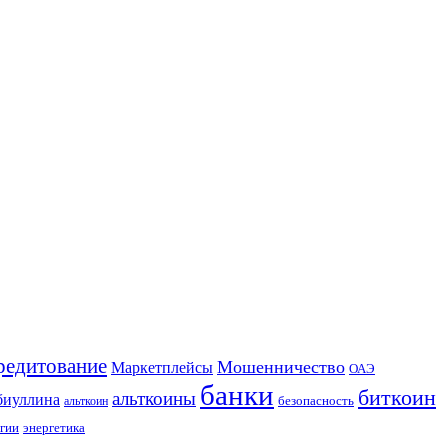
редитование
Мошенничество
Маркетплейсы
ОАЭ
банки
биткоин
альткоины
биуллина
безопасность
альткоин
гии
энергетика