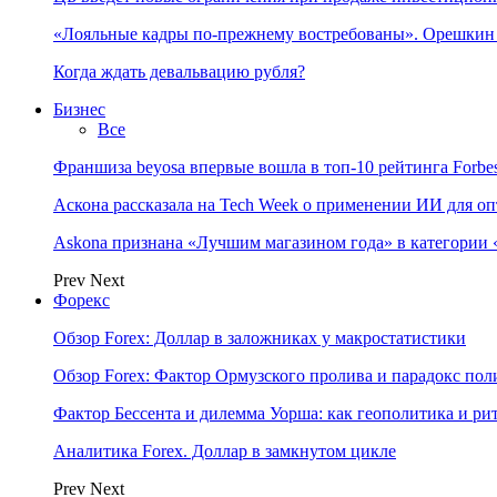
«Лояльные кадры по-прежнему востребованы». Орешки
Когда ждать девальвацию рубля?
Бизнес
Все
Франшиза beyosa впервые вошла в топ-10 рейтинга Forbe
Аскона рассказала на Tech Week о применении ИИ для 
Askona признана «Лучшим магазином года» в категории 
Prev
Next
Форекс
Обзор Forex: Доллар в заложниках у макростатистики
Обзор Forex: Фактор Ормузского пролива и парадокс по
Фактор Бессента и дилемма Уорша: как геополитика и 
Аналитика Forex. Доллар в замкнутом цикле
Prev
Next