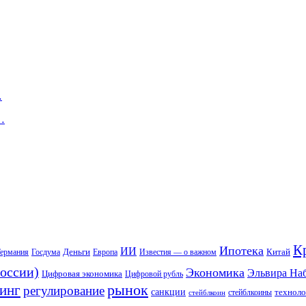
…
…
К
Ипотека
ИИ
Деньги
Китай
ермания
Госдума
Европа
Известия — о важном
оссии)
Экономика
Эльвира На
Цифровая экономика
Цифровой рубль
рынок
инг
регулирование
санкции
техноло
стейблкоины
стейблкоин