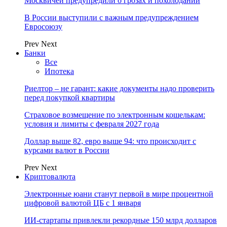
Москвичей предупредили о грозах и похолодании
В России выступили с важным предупреждением
Евросоюзу
Prev
Next
Банки
Все
Ипотека
Риелтор – не гарант: какие документы надо проверить
перед покупкой квартиры
Страховое возмещение по электронным кошелькам:
условия и лимиты с февраля 2027 года
Доллар выше 82, евро выше 94: что происходит с
курсами валют в России
Prev
Next
Криптовалюта
Электронные юани станут первой в мире процентной
цифровой валютой ЦБ с 1 января
ИИ-стартапы привлекли рекордные 150 млрд долларов