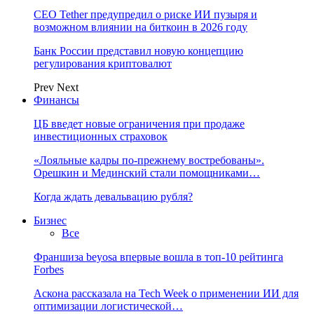
CEO Tether предупредил о риске ИИ пузыря и
возможном влиянии на биткоин в 2026 году
Банк России представил новую концепцию
регулирования криптовалют
Prev
Next
Финансы
ЦБ введет новые ограничения при продаже
инвестиционных страховок
«Лояльные кадры по-прежнему востребованы».
Орешкин и Мединский стали помощниками…
Когда ждать девальвацию рубля?
Бизнес
Все
Франшиза beyosa впервые вошла в топ-10 рейтинга
Forbes
Аскона рассказала на Tech Week о применении ИИ для
оптимизации логистической…