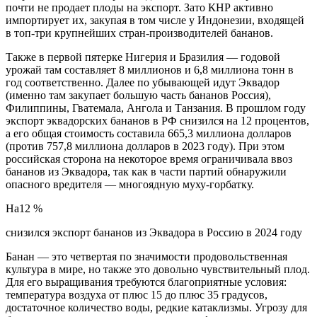
почти не продает плоды на экспорт. Зато КНР активно
импортирует их, закупая в том числе у Индонезии, входящей
в топ-три крупнейших стран-производителей бананов.
Также в первой пятерке Нигерия и Бразилия — годовой
урожай там составляет 8 миллионов и 6,8 миллиона тонн в
год соответственно. Далее по убывающей идут Эквадор
(именно там закупает большую часть бананов Россия),
Филиппины, Гватемала, Ангола и Танзания. В прошлом году
экспорт эквадорских бананов в РФ снизился на 12 процентов,
а его общая стоимость составила 665,3 миллиона долларов
(против 757,8 миллиона долларов в 2023 году). При этом
российская сторона на некоторое время ограничивала ввоз
бананов из Эквадора, так как в части партий обнаружили
опасного вредителя — многоядную муху-горбатку.
На12 %
снизился экспорт бананов из Эквадора в Россию в 2024 году
Банан — это четвертая по значимости продовольственная
культура в мире, но также это довольно чувствительный плод.
Для его выращивания требуются благоприятные условия:
температура воздуха от плюс 15 до плюс 35 градусов,
достаточное количество воды, редкие катаклизмы. Угрозу для