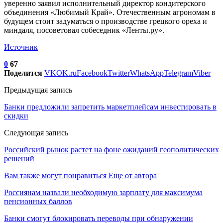
уверенно заявил исполнительный директор кондитерского
объединения «Любимый Край». Отечественным агрономам в
будущем стоит задуматься о производстве грецкого ореха и
миндаля, посоветовал собеседник «Ленты.ру».
Источник
0
67
Поделится
VK
OK.ru
Facebook
Twitter
WhatsApp
Telegram
Viber
Предыдущая запись
Банки предложили запретить маркетплейсам инвестировать в
скидки
Следующая запись
Российский рынок растет на фоне ожиданий геополитических
решений
Вам также могут понравиться
Еще от автора
Россиянам назвали необходимую зарплату для максимума
пенсионных баллов
Банки смогут блокировать переводы при обнаружении