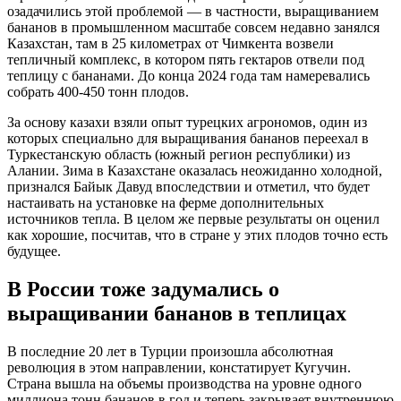
озадачились этой проблемой — в частности, выращиванием
бананов в промышленном масштабе совсем недавно занялся
Казахстан, там в 25 километрах от Чимкента возвели
тепличный комплекс, в котором пять гектаров отвели под
теплицу с бананами. До конца 2024 года там намеревались
собрать 400-450 тонн плодов.
За основу казахи взяли опыт турецких агрономов, один из
которых специально для выращивания бананов переехал в
Туркестанскую область (южный регион республики) из
Алании. Зима в Казахстане оказалась неожиданно холодной,
признался Байык Давуд впоследствии и отметил, что будет
настаивать на установке на ферме дополнительных
источников тепла. В целом же первые результаты он оценил
как хорошие, посчитав, что в стране у этих плодов точно есть
будущее.
В России тоже задумались о
выращивании бананов в теплицах
В последние 20 лет в Турции произошла абсолютная
революция в этом направлении, констатирует Кугучин.
Страна вышла на объемы производства на уровне одного
миллиона тонн бананов в год и теперь закрывает внутреннюю