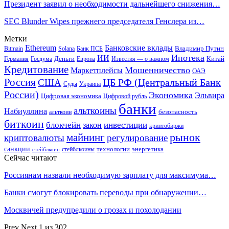
Президент заявил о необходимости дальнейшего снижения…
SEC Blunder Wipes прежнего председателя Генслера из…
Метки
Ethereum
Банковские вклады
Владимир Путин
Bitmain
Solana
Банк ПСБ
Ипотека
ИИ
Деньги
Китай
Германия
Госдума
Европа
Известия — о важном
Кредитование
Мошенничество
Маркетплейсы
ОАЭ
Россия
ЦБ РФ (Центральный Банк
США
Суды
Украина
России)
Экономика
Эльвира
Цифровая экономика
Цифровой рубль
банки
альткоины
Набиуллина
безопасность
альткоин
биткоин
блокчейн
инвестиции
закон
криптобиржи
рынок
майнинг
криптовалюты
регулирование
санкции
технологии
энергетика
стейблкоины
стейблкоин
Сейчас читают
Россиянам назвали необходимую зарплату для максимума…
Банки смогут блокировать переводы при обнаружении…
Москвичей предупредили о грозах и похолодании
Prev
Next
1 из 302