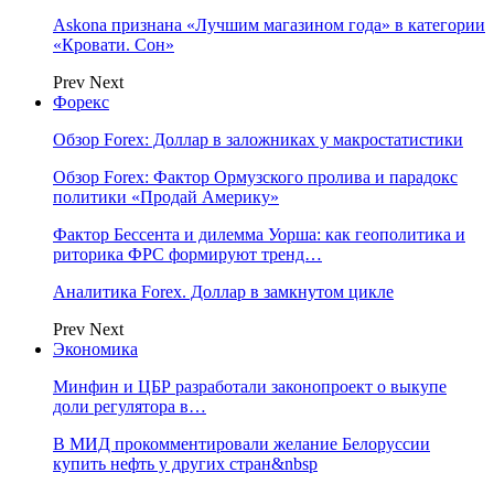
Askona признана «Лучшим магазином года» в категории
«Кровати. Сон»
Prev
Next
Форекс
Обзор Forex: Доллар в заложниках у макростатистики
Обзор Forex: Фактор Ормузского пролива и парадокс
политики «Продай Америку»
Фактор Бессента и дилемма Уорша: как геополитика и
риторика ФРС формируют тренд…
Аналитика Forex. Доллар в замкнутом цикле
Prev
Next
Экономика
Минфин и ЦБР разработали законопроект о выкупе
доли регулятора в…
В МИД прокомментировали желание Белоруссии
купить нефть у других стран&nbsp