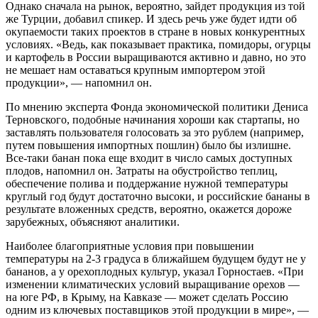
Однако сначала на рынок, вероятно, зайдет продукция из той
же Турции, добавил спикер. И здесь речь уже будет идти об
окупаемости таких проектов в стране в новых конкурентных
условиях. «Ведь, как показывает практика, помидоры, огурцы
и картофель в России выращиваются активно и давно, но это
не мешает нам оставаться крупным импортером этой
продукции», — напомнил он.
По мнению эксперта Фонда экономической политики Дениса
Терновского, подобные начинания хороши как стартапы, но
заставлять пользователя голосовать за это рублем (например,
путем повышения импортных пошлин) было бы излишне.
Все-таки банан пока еще входит в число самых доступных
плодов, напомнил он. Затраты на обустройство теплиц,
обеспечение полива и поддержание нужной температуры
круглый год будут достаточно высоки, и российские бананы в
результате вложенных средств, вероятно, окажется дороже
зарубежных, объясняют аналитики.
Наиболее благоприятные условия при повышении
температуры на 2-3 градуса в ближайшем будущем будут не у
бананов, а у орехоплодных культур, указал Горностаев. «При
изменении климатических условий выращивание орехов —
на юге РФ, в Крыму, на Кавказе — может сделать Россию
одним из ключевых поставщиков этой продукции в мире», —