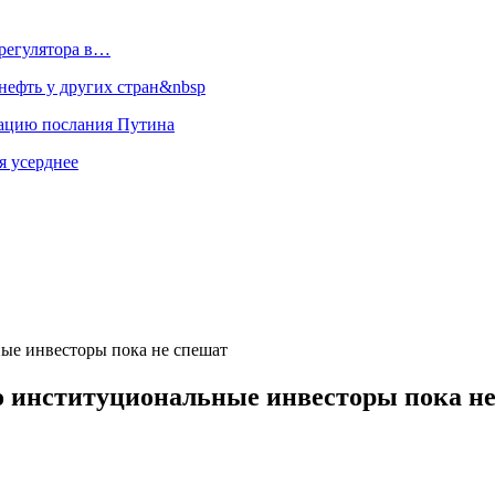
регулятора в…
ефть у других стран&nbsp
зацию послания Путина
я усерднее
ные инвесторы пока не спешат
о институциональные инвесторы пока н