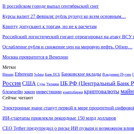
В российском городе выпал сентябрьский снег
Курсы валют 27 февраля: рубль рухнул ко всем основным…
Крипту допускают к торгам, но не к расчетам
Российский логистический гигант отреагировал на атаку ВСУ
Ослабление рубля и снижение цен на мировую нефть. Обзор…
Москва превратится в Венецию
Метки
Ethereum
Банковские вклады
Владимир Путин
Bitmain
Solana
Банк ПСБ
Г
Россия
ЦБ РФ (Центральный Банк Р
США
Суды
Украина
майн
криптовалюты
блокчейн
инвестиции
закон
криптобиржи
Сейчас читают
Электронные юани станут первой в мире процентной цифров
ИИ-стартапы привлекли рекордные 150 млрд долларов
CEO Tether предупредил о риске ИИ пузыря и возможном вл