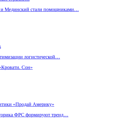
н и Мединский стали помощниками…
s
оптимизации логистической…
«Кровати. Сон»
литики «Продай Америку»
риторика ФРС формируют тренд…