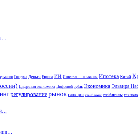
 в…
К
Ипотека
ИИ
Деньги
Китай
ермания
Госдума
Европа
Известия — о важном
оссии)
Экономика
Эльвира На
Цифровая экономика
Цифровой рубль
рынок
инг
регулирование
санкции
техноло
стейблкоины
стейблкоин
ой…
иянии…