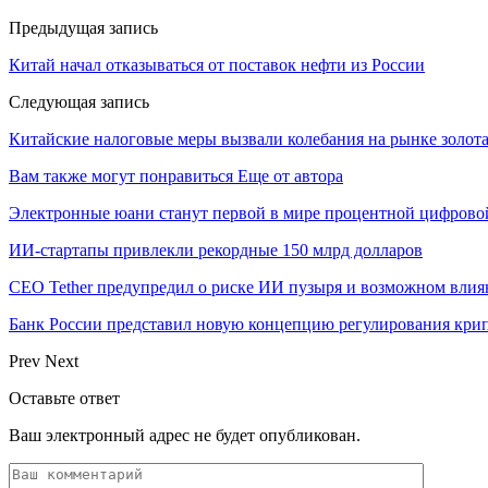
Предыдущая запись
Китай начал отказываться от поставок нефти из России
Следующая запись
Китайские налоговые меры вызвали колебания на рынке золот
Вам также могут понравиться
Еще от автора
Электронные юани станут первой в мире процентной цифровой
ИИ-стартапы привлекли рекордные 150 млрд долларов
CEO Tether предупредил о риске ИИ пузыря и возможном влиян
Банк России представил новую концепцию регулирования кри
Prev
Next
Оставьте ответ
Ваш электронный адрес не будет опубликован.