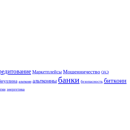
редитование
Мошенничество
Маркетплейсы
ОАЭ
банки
биткоин
альткоины
биуллина
безопасность
альткоин
гии
энергетика