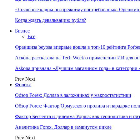
«Лояльные кадры по-прежнему востребованы». Орешки
Когда ждать девальвацию рубля?
Бизнес
Все
Франшиза beyosa впервые вошла в топ-10 рейтинга Forbe
Аскона рассказала на Tech Week о применении ИИ для 
Askona признана «Лучшим магазином года» в категории 
Prev
Next
Форекс
Обзор Forex: Доллар в заложниках у макростатистики
Обзор Forex: Фактор Ормузского пролива и парадокс по
Фактор Бессента и дилемма Уорша: как геополитика и 
Аналитика Forex. Доллар в замкнутом цикле
Prev
Next