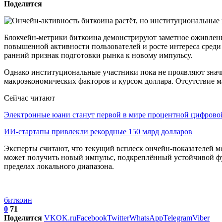
Поделится
Блокчейн-метрики биткоина демонстрируют заметное оживление
повышенной активности пользователей и росте интереса среди 
ранний признак подготовки рынка к новому импульсу.
Однако институциональные участники пока не проявляют знач
макроэкономических факторов и курсом доллара. Отсутствие м
Сейчас читают
Электронные юани станут первой в мире процентной цифров
ИИ-стартапы привлекли рекордные 150 млрд долларов
Эксперты считают, что текущий всплеск ончейн-показателей м
может получить новый импульс, подкреплённый устойчивой фу
пределах локального диапазона.
биткоин
0
71
Поделится
VK
OK.ru
Facebook
Twitter
WhatsApp
Telegram
Viber