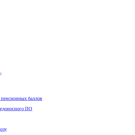
-
а пенсионных баллов
редоносного ПО
юзу