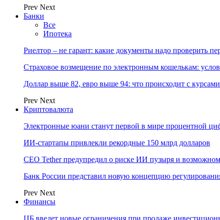
Prev
Next
Банки
Все
Ипотека
Риелтор – не гарант: какие документы надо проверить п
Страховое возмещение по электронным кошелькам: услов
Доллар выше 82, евро выше 94: что происходит с курсами
Prev
Next
Криптовалюта
Электронные юани станут первой в мире процентной циф
ИИ-стартапы привлекли рекордные 150 млрд долларов
CEO Tether предупредил о риске ИИ пузыря и возможном
Банк России представил новую концепцию регулировани
Prev
Next
Финансы
ЦБ введет новые ограничения при продаже инвестицион