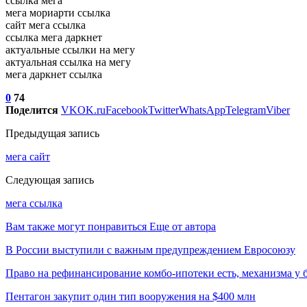
ссылка мега
мега мориарти ссылка
сайт мега ссылка
ссылка мега даркнет
актуальные ссылки на мегу
актуальная ссылка на мегу
мега даркнет ссылка
0
74
Поделится
VK
OK.ru
Facebook
Twitter
WhatsApp
Telegram
Viber
Предыдущая запись
мега сайт
Следующая запись
мега ссылка
Вам также могут понравиться
Еще от автора
В России выступили с важным предупреждением Евросоюзу
Право на рефинансирование комбо-ипотеки есть, механизма у 
Пентагон закупит один тип вооружения на $400 млн