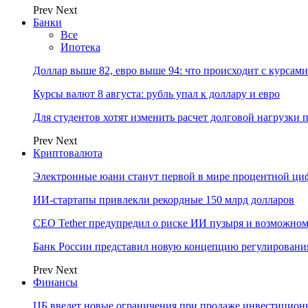
Prev
Next
Банки
Все
Ипотека
Доллар выше 82, евро выше 94: что происходит с курсами
Курсы валют 8 августа: рубль упал к доллару и евро
Для студентов хотят изменить расчет долговой нагрузки
Prev
Next
Криптовалюта
Электронные юани станут первой в мире процентной циф
ИИ-стартапы привлекли рекордные 150 млрд долларов
CEO Tether предупредил о риске ИИ пузыря и возможном
Банк России представил новую концепцию регулировани
Prev
Next
Финансы
ЦБ введет новые ограничения при продаже инвестицион