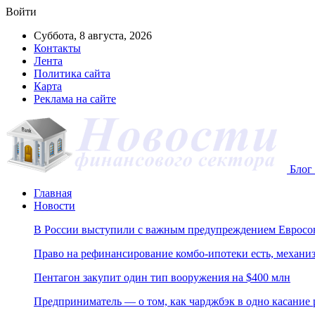
Войти
Суббота, 8 августа, 2026
Контакты
Лента
Политика сайта
Карта
Реклама на сайте
Блог 
Главная
Новости
В России выступили с важным предупреждением Евросо
Право на рефинансирование комбо-ипотеки есть, механиз
Пентагон закупит один тип вооружения на $400 млн
Предприниматель — о том, как чарджбэк в одно касание