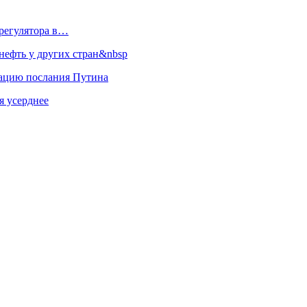
регулятора в…
ефть у других стран&nbsp
зацию послания Путина
я усерднее