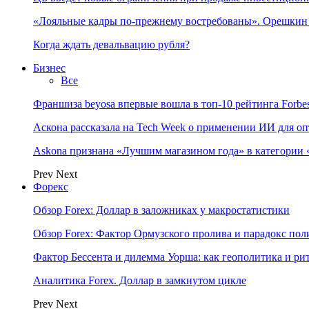
«Лояльные кадры по-прежнему востребованы». Орешки
Когда ждать девальвацию рубля?
Бизнес
Все
Франшиза beyosa впервые вошла в топ-10 рейтинга Forbe
Аскона рассказала на Tech Week о применении ИИ для 
Askona признана «Лучшим магазином года» в категории 
Prev
Next
Форекс
Обзор Forex: Доллар в заложниках у макростатистики
Обзор Forex: Фактор Ормузского пролива и парадокс по
Фактор Бессента и дилемма Уорша: как геополитика и 
Аналитика Forex. Доллар в замкнутом цикле
Prev
Next