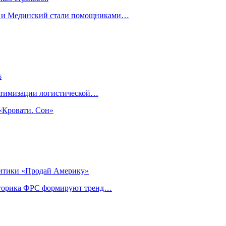
н и Мединский стали помощниками…
s
оптимизации логистической…
«Кровати. Сон»
литики «Продай Америку»
риторика ФРС формируют тренд…