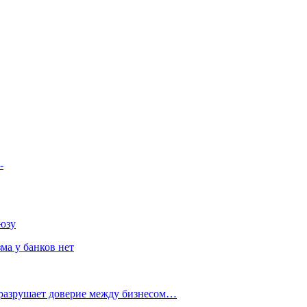
-
юзу
ма у банков нет
 разрушает доверие между бизнесом…