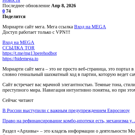
Новости
Последнее обновление
Апр 8, 2026
0
74
Поделится
Мориарти сайт мега. Мега ссылка
Вход на MEGA
Доступ работает только с VPN!!!
Вход на MEGA
ССЫЛКА TOR
https://t.me/mg13perehodbot
https://hidemega.to
Мориарти сайт мега – это не просто веб-страница, это портал в
словно гениальный шахматный ход в партии, которую ведет с
Сайт встречает вас мрачной элегантностью. Темные тона, ст
преступного мира. Навигация интуитивно понятна, но при этом
Сейчас читают
В России выступили с важным предупреждением Евросоюзу
Право на рефинансирование комбо-ипотеки есть, механизма у
Раздел «Архивы» – это кладезь информации о деятельности Мо