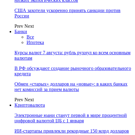
низких экологических классов
США захотели ускоренно принять санкции против
России
Prev
Next
Банки
Все
Ипотека
Курсы валют 7 августа: рубль рухнул ко всем основным
валютам
В РФ обсуждают создание рыночного образовательного
кредита
Обмен «старых» долларов на «новые»: в каких банках
нет комиссий за прием валюты
Prev
Next
Криптовалюта
Электронные юани станут первой в мире процентной
цифровой валютой ЦБ с 1 января
ИИ-стартапы привлекли рекордные 150 млрд долларов