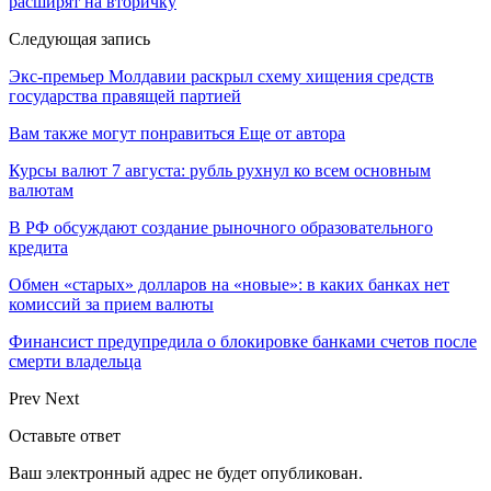
расширят на вторичку
Следующая запись
Экс-премьер Молдавии раскрыл схему хищения средств
государства правящей партией
Вам также могут понравиться
Еще от автора
Курсы валют 7 августа: рубль рухнул ко всем основным
валютам
В РФ обсуждают создание рыночного образовательного
кредита
Обмен «старых» долларов на «новые»: в каких банках нет
комиссий за прием валюты
Финансист предупредила о блокировке банками счетов после
смерти владельца
Prev
Next
Оставьте ответ
Ваш электронный адрес не будет опубликован.