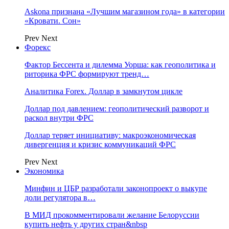
Askona признана «Лучшим магазином года» в категории
«Кровати. Сон»
Prev
Next
Форекс
Фактор Бессента и дилемма Уорша: как геополитика и
риторика ФРС формируют тренд…
Аналитика Forex. Доллар в замкнутом цикле
Доллар под давлением: геополитический разворот и
раскол внутри ФРС
Доллар теряет инициативу: макроэкономическая
дивергенция и кризис коммуникаций ФРС
Prev
Next
Экономика
Минфин и ЦБР разработали законопроект о выкупе
доли регулятора в…
В МИД прокомментировали желание Белоруссии
купить нефть у других стран&nbsp