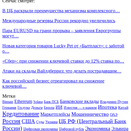
Сейчас смотрят:
В ЦБ раскрыли преимущества механизма комплексного…
Международные резервы России рекордно увеличились
Пара EURUSD на грани прорыва – заявления Еврогруппы
могут…
Новая категория товаров Lucky Pet от «Бытпласт»: с заботой
о…
«Сбер»: при снижении ключевой ставки до 12% ставка по…
Атаки на склады Вайлдберриз: что делать пострадавшим…
Как российский бизнес отреагировал на снижение
ключевой…
Метки
Ethereum
Банковские вклады
Владимир Путин
Bitmain
Solana
Банк ПСБ
Ипотека
ИИ
Деньги
Китай
Германия
Госдума
Европа
Известия — о важном
Кредитование
Мошенничество
Маркетплейсы
ОАЭ
Россия
ЦБ РФ (Центральный Банк
США
Суды
Украина
России)
Экономика
Эльвира
Цифровая экономика
Цифровой рубль