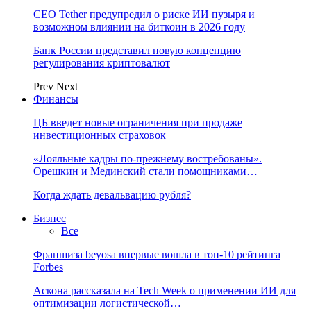
CEO Tether предупредил о риске ИИ пузыря и
возможном влиянии на биткоин в 2026 году
Банк России представил новую концепцию
регулирования криптовалют
Prev
Next
Финансы
ЦБ введет новые ограничения при продаже
инвестиционных страховок
«Лояльные кадры по-прежнему востребованы».
Орешкин и Мединский стали помощниками…
Когда ждать девальвацию рубля?
Бизнес
Все
Франшиза beyosa впервые вошла в топ-10 рейтинга
Forbes
Аскона рассказала на Tech Week о применении ИИ для
оптимизации логистической…