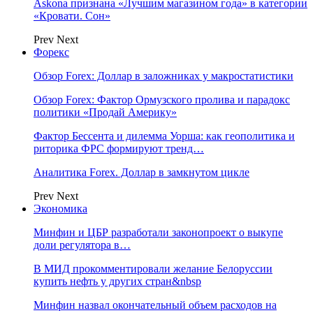
Askona признана «Лучшим магазином года» в категории
«Кровати. Сон»
Prev
Next
Форекс
Обзор Forex: Доллар в заложниках у макростатистики
Обзор Forex: Фактор Ормузского пролива и парадокс
политики «Продай Америку»
Фактор Бессента и дилемма Уорша: как геополитика и
риторика ФРС формируют тренд…
Аналитика Forex. Доллар в замкнутом цикле
Prev
Next
Экономика
Минфин и ЦБР разработали законопроект о выкупе
доли регулятора в…
В МИД прокомментировали желание Белоруссии
купить нефть у других стран&nbsp
Минфин назвал окончательный объем расходов на