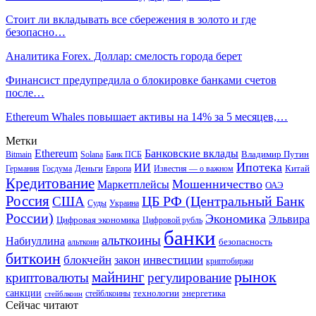
Стоит ли вкладывать все сбережения в золото и где
безопасно…
Аналитика Forex. Доллар: смелость города берет
Финансист предупредила о блокировке банками счетов
после…
Ethereum Whales повышает активы на 14% за 5 месяцев,…
Метки
Ethereum
Банковские вклады
Владимир Путин
Bitmain
Solana
Банк ПСБ
Ипотека
ИИ
Деньги
Китай
Германия
Госдума
Европа
Известия — о важном
Кредитование
Мошенничество
Маркетплейсы
ОАЭ
Россия
ЦБ РФ (Центральный Банк
США
Суды
Украина
России)
Экономика
Эльвира
Цифровая экономика
Цифровой рубль
банки
альткоины
Набиуллина
безопасность
альткоин
биткоин
блокчейн
инвестиции
закон
криптобиржи
рынок
майнинг
криптовалюты
регулирование
санкции
технологии
энергетика
стейблкоины
стейблкоин
Сейчас читают