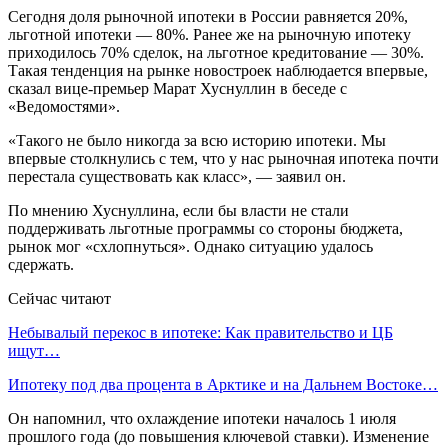
Сегодня доля рыночной ипотеки в России равняется 20%,
льготной ипотеки — 80%. Ранее же на рыночную ипотеку
приходилось 70% сделок, на льготное кредитование — 30%.
Такая тенденция на рынке новостроек наблюдается впервые,
сказал вице-премьер Марат Хуснуллин в беседе с
«Ведомостями».
«Такого не было никогда за всю историю ипотеки. Мы
впервые столкнулись с тем, что у нас рыночная ипотека почти
перестала существовать как класс», — заявил он.
По мнению Хуснуллина, если бы власти не стали
поддерживать льготные программы со стороны бюджета,
рынок мог «схлопнуться». Однако ситуацию удалось
сдержать.
Сейчас читают
Небывалый перекос в ипотеке: Как правительство и ЦБ
ищут…
Ипотеку под два процента в Арктике и на Дальнем Востоке…
Он напомнил, что охлаждение ипотеки началось 1 июля
прошлого года (до повышения ключевой ставки). Изменение