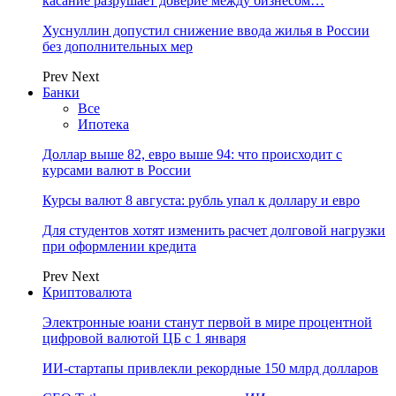
касание разрушает доверие между бизнесом…
Хуснуллин допустил снижение ввода жилья в России
без дополнительных мер
Prev
Next
Банки
Все
Ипотека
Доллар выше 82, евро выше 94: что происходит с
курсами валют в России
Курсы валют 8 августа: рубль упал к доллару и евро
Для студентов хотят изменить расчет долговой нагрузки
при оформлении кредита
Prev
Next
Криптовалюта
Электронные юани станут первой в мире процентной
цифровой валютой ЦБ с 1 января
ИИ-стартапы привлекли рекордные 150 млрд долларов