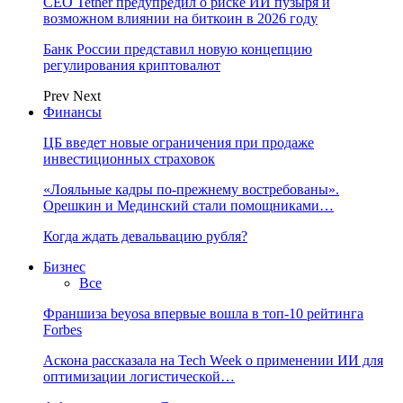
CEO Tether предупредил о риске ИИ пузыря и
возможном влиянии на биткоин в 2026 году
Банк России представил новую концепцию
регулирования криптовалют
Prev
Next
Финансы
ЦБ введет новые ограничения при продаже
инвестиционных страховок
«Лояльные кадры по-прежнему востребованы».
Орешкин и Мединский стали помощниками…
Когда ждать девальвацию рубля?
Бизнес
Все
Франшиза beyosa впервые вошла в топ-10 рейтинга
Forbes
Аскона рассказала на Tech Week о применении ИИ для
оптимизации логистической…