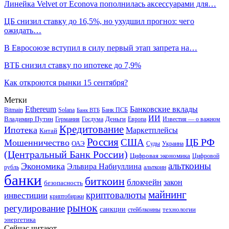
Линейка Velvet от Econova пополнилась аксессуарами для…
ЦБ снизил ставку до 16,5%, но ухудшил прогноз: чего
ожидать…
В Евросоюзе вступил в силу первый этап запрета на…
ВТБ снизил ставку по ипотеке до 7,9%
Как откроются рынки 15 сентября?
Метки
Ethereum
Банковские вклады
Bitmain
Solana
Банк ПСБ
Банк ВТБ
ИИ
Владимир Путин
Деньги
Германия
Госдума
Европа
Известия — о важном
Кредитование
Ипотека
Маркетплейсы
Китай
Россия
ЦБ РФ
США
Мошенничество
ОАЭ
Суды
Украина
(Центральный Банк России)
Цифровая экономика
Цифровой
альткоины
Экономика
Эльвира Набиуллина
рубль
альткоин
банки
биткоин
блокчейн
закон
безопасность
майнинг
криптовалюты
инвестиции
криптобиржи
рынок
регулирование
санкции
технологии
стейблкоины
энергетика
Сейчас читают