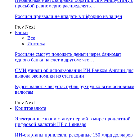
Независимые автозаправки обратились к Мишустину с
просьбой равномерно распределять…
Россиян призвали не впадать в эйфорию из-за цен
Prev
Next
Банки
Все
Ипотека
Россияне смогут положить деньги через банкомат
одного банка на счет в другом: что…
СМИ узнали об использовании ИИ Банком Англии для
вывода экономики из стагнации
Курсы валют 7 августа: рубль рухнул ко всем основным
валютам
Prev
Next
Криптовалюта
Электронные юани станут первой в мире процентной
цифровой валютой ЦБ с 1 января
ИИ-стартапы привлекли рекордные 150 млрд долларов