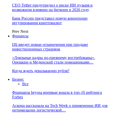
CEO Tether предупредил о риске ИИ пузыря и
возможном влиянии на биткоин в 2026 году
Банк России представил новую концепцию
регулирования криптовалют
Prev
Next
Финансы
ЦБ введет новые ограничения при продаже
инвестиционных страховок
«Лояльные кадры по-прежнему востребованы».
Орешкин и Мединский стали помощниками…
Когда ждать девальвацию рубля?
Бизнес
Все
Франшиза beyosa впервые вошла в топ-10 рейтинга
Forbes
Аскона рассказала на Tech Week о применении ИИ для
оптимизации логистической…