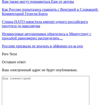
Вам также могут понравиться
Еще от автора
Как Россию попытались сравнить с Венгрией и Словакией.
Комментарий Георгия Бовта
Страна НАТО нарастила импорт одного российского
продукта до максимума
Независимые автозаправки обратились к Мишустину с
просьбой равномерно распределять…
Россиян призвали не впадать в эйфорию из-за цен
Prev
Next
Оставьте ответ
Ваш электронный адрес не будет опубликован.