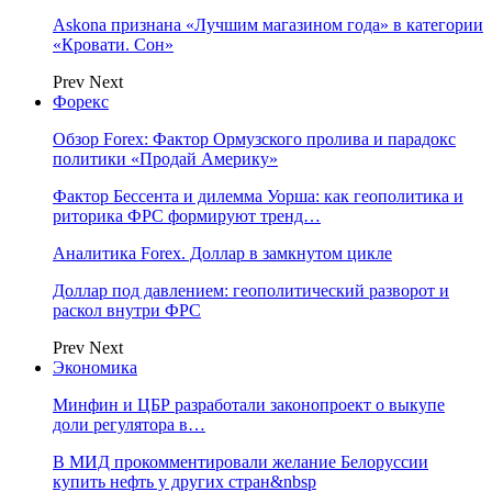
Askona признана «Лучшим магазином года» в категории
«Кровати. Сон»
Prev
Next
Форекс
Обзор Forex: Фактор Ормузского пролива и парадокс
политики «Продай Америку»
Фактор Бессента и дилемма Уорша: как геополитика и
риторика ФРС формируют тренд…
Аналитика Forex. Доллар в замкнутом цикле
Доллар под давлением: геополитический разворот и
раскол внутри ФРС
Prev
Next
Экономика
Минфин и ЦБР разработали законопроект о выкупе
доли регулятора в…
В МИД прокомментировали желание Белоруссии
купить нефть у других стран&nbsp