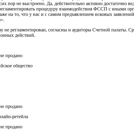
сих пор не выстроено. Да, действительно активно достаточно в
 регламентировать процедуру взаимодействия ФССП с иными ор
даже на то, что у нас и с самим предъявлением исковых заявлен
».
ву не регламентирован, согласны и аудиторы Счетной палаты. Ср
ионных действий.
йское общество
флайн-ретейла