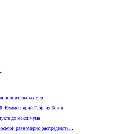
-
 дополнительных мер
й. Комментарий Георгия Бовта
дукта до максимума
росьбой равномерно распределять…