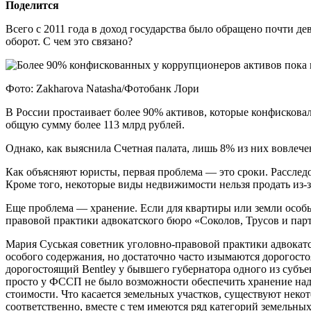
Поделится
Всего с 2011 года в доход государства было обращено почти д
оборот. С чем это связано?
Фото: Zakharova Natasha/Фотобанк Лори
В России простаивает более 90% активов, которые конфисковал
общую сумму более 113 млрд рублей.
Однако, как выяснила Счетная палата, лишь 8% из них вовлечен
Как объясняют юристы, первая проблема — это сроки. Расследо
Кроме того, некоторые виды недвижимости нельзя продать из-
Еще проблема — хранение. Если для квартиры или земли особые
правовой практики адвокатского бюро «Соколов, Трусов и пар
Мария Суськая советник уголовно-правовой практики адвокатс
особого содержания, но достаточно часто изымаются дорогосто
дорогостоящий Bentley у бывшего губернатора одного из субъе
просто у ФССП не было возможности обеспечить хранение над
стоимости. Что касается земельных участков, существуют неко
соответственно, вместе с тем имеются ряд категорий земельных