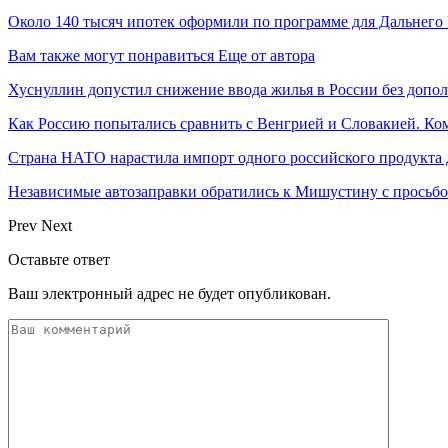
Около 140 тысяч ипотек оформили по программе для Дальнего
Вам также могут понравиться
Еще от автора
Хуснуллин допустил снижение ввода жилья в России без допо
Как Россию попытались сравнить с Венгрией и Словакией. Ко
Страна НАТО нарастила импорт одного российского продукта
Независимые автозаправки обратились к Мишустину с просьб
Prev
Next
Оставьте ответ
Ваш электронный адрес не будет опубликован.