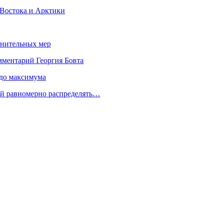
 Востока и Арктики
лнительных мер
мментарий Георгия Бовта
 до максимума
ой равномерно распределять…