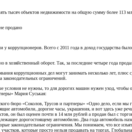
евять тысяч объектов недвижимости на общую сумму более 113 м
и у коррупционеров. Всего с 2011 года в доход государства бы
о в хозяйственный оборот. Так, за последние четыре года продал
вания коррупционных дел могут занимать несколько лет, плюс с
за законодательных ограничений.
 условия не нужны, то для дорогих машин нужен уход, чтобы он
тнеры» Мария Суськая:
кого бюро «Соколов, Трусов и партнеры» «Одно дело, если мы г
ящие автомобили, дорогие часы, украшения, и вот здесь уже реч
ктов, он был оценен почти в 14 млн рублей а продан был с торг
лежащее дорогостоящему автомобилю. Два года автомобиль нахо
торые законодательные ограничения. Мы понимаем, что все изъя
 участков, которые просто нельзя продавать на торгах. Глобальн