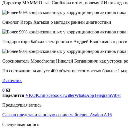
Директор МАММ Ольга Свиблова о том, почему ИИ никогда н
Онколог Игорь Хатьков о методах ранней диагностики
Гендиректор «Байкал электроникс» Андрей Евдокимов о росси
Сооснователь Monochrome Николай Богданович: как устроен р
По состоянию на август 400 объектов стоимостью больше 1 млр
Источник
0
63
Поделится
VK
OK.ru
Facebook
Twitter
WhatsApp
Telegram
Viber
Предыдущая запись
Canaan представила новую серию майнеров Avalon A16
Следующая запись