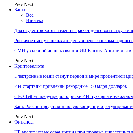
Prev
Next
Банки
Все
Ипотека
Для студентов хотят изменить расчет долговой нагрузки
Россияне смогут положить деньги через банкомат одного 
СМИ узнали об использовании ИИ Банком Англии для вы
Prev
Next
Криптовалюта
Электронные юани станут первой в мире процентной циф
ИИ-стартапы привлекли рекордные 150 млрд долларов
CEO Tether предупредил о риске ИИ пузыря и возможном
Банк России представил новую концепцию регулировани
Prev
Next
Финансы
ЦБ введет новые ограничения при продаже инвестицион