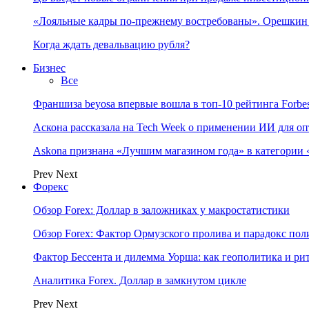
«Лояльные кадры по-прежнему востребованы». Орешки
Когда ждать девальвацию рубля?
Бизнес
Все
Франшиза beyosa впервые вошла в топ-10 рейтинга Forbe
Аскона рассказала на Tech Week о применении ИИ для 
Askona признана «Лучшим магазином года» в категории 
Prev
Next
Форекс
Обзор Forex: Доллар в заложниках у макростатистики
Обзор Forex: Фактор Ормузского пролива и парадокс по
Фактор Бессента и дилемма Уорша: как геополитика и 
Аналитика Forex. Доллар в замкнутом цикле
Prev
Next