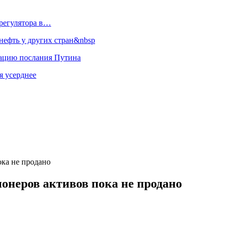
регулятора в…
ефть у других стран&nbsp
зацию послания Путина
я усерднее
ка не продано
онеров активов пока не продано