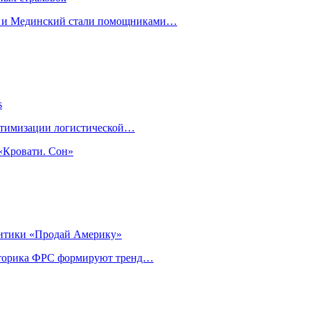
н и Мединский стали помощниками…
s
оптимизации логистической…
«Кровати. Сон»
литики «Продай Америку»
риторика ФРС формируют тренд…