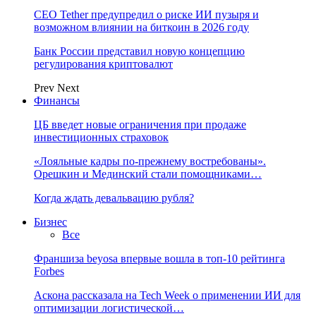
CEO Tether предупредил о риске ИИ пузыря и
возможном влиянии на биткоин в 2026 году
Банк России представил новую концепцию
регулирования криптовалют
Prev
Next
Финансы
ЦБ введет новые ограничения при продаже
инвестиционных страховок
«Лояльные кадры по-прежнему востребованы».
Орешкин и Мединский стали помощниками…
Когда ждать девальвацию рубля?
Бизнес
Все
Франшиза beyosa впервые вошла в топ-10 рейтинга
Forbes
Аскона рассказала на Tech Week о применении ИИ для
оптимизации логистической…