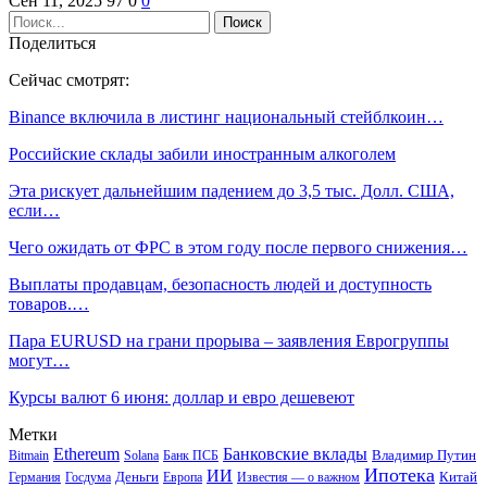
Сен 11, 2025
97
0
0
Поделиться
Сейчас смотрят:
Binance включила в листинг национальный стейблкоин…
Российские склады забили иностранным алкоголем
Эта рискует дальнейшим падением до 3,5 тыс. Долл. США,
если…
Чего ожидать от ФРС в этом году после первого снижения…
Выплаты продавцам, безопасность людей и доступность
товаров.…
Пара EURUSD на грани прорыва – заявления Еврогруппы
могут…
Курсы валют 6 июня: доллар и евро дешевеют
Метки
Ethereum
Банковские вклады
Владимир Путин
Bitmain
Solana
Банк ПСБ
Ипотека
ИИ
Деньги
Китай
Германия
Госдума
Европа
Известия — о важном