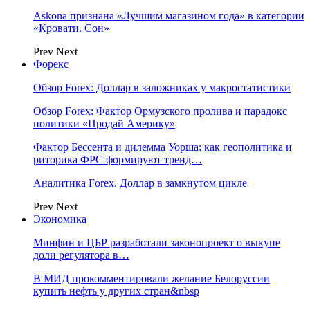
Askona признана «Лучшим магазином года» в категории
«Кровати. Сон»
Prev
Next
Форекс
Обзор Forex: Доллар в заложниках у макростатистики
Обзор Forex: Фактор Ормузского пролива и парадокс
политики «Продай Америку»
Фактор Бессента и дилемма Уорша: как геополитика и
риторика ФРС формируют тренд…
Аналитика Forex. Доллар в замкнутом цикле
Prev
Next
Экономика
Минфин и ЦБР разработали законопроект о выкупе
доли регулятора в…
В МИД прокомментировали желание Белоруссии
купить нефть у других стран&nbsp