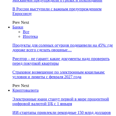
Москвичей предупредили о грозах и похолодании
В России выступили с важным предупреждением
Евросоюзу
Prev
Next
Банки
Все
Ипотека
Продукты для соленых огурцов подешевели на 45%: где
дороже всего сделать овощные…
Риелтор – не гарант: какие документы надо проверить
перед покупкой квартиры
Страховое возмещение по электронным кошелькам:
условия и лимиты с февраля 2027 года
Prev
Next
Криптовалюта
Электронные юани станут первой в мире процентной
цифровой валютой ЦБ с 1 января
ИИ-стартапы привлекли рекордные 150 млрд долларов