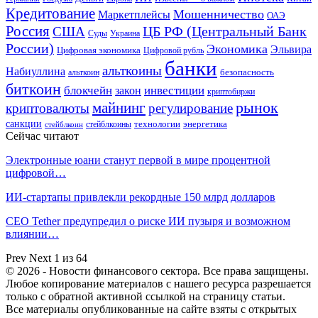
Кредитование
Мошенничество
Маркетплейсы
ОАЭ
Россия
ЦБ РФ (Центральный Банк
США
Суды
Украина
России)
Экономика
Эльвира
Цифровая экономика
Цифровой рубль
банки
альткоины
Набиуллина
безопасность
альткоин
биткоин
блокчейн
инвестиции
закон
криптобиржи
рынок
майнинг
криптовалюты
регулирование
санкции
технологии
энергетика
стейблкоины
стейблкоин
Сейчас читают
Электронные юани станут первой в мире процентной
цифровой…
ИИ-стартапы привлекли рекордные 150 млрд долларов
CEO Tether предупредил о риске ИИ пузыря и возможном
влиянии…
Prev
Next
1 из 64
© 2026 - Новости финансового сектора. Все права защищены.
Любое копирование материалов с нашего ресурса разрешается
только с обратной активной ссылкой на страницу статьи.
Все материалы опубликованные на сайте взяты с открытых