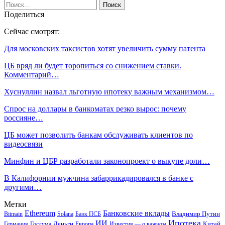
Поделиться
Сейчас смотрят:
Для московских таксистов хотят увеличить сумму патента
ЦБ вряд ли будет торопиться со снижением ставки.
Комментарий…
Хуснуллин назвал льготную ипотеку важным механизмом…
Спрос на доллары в банкоматах резко вырос: почему
россияне…
ЦБ может позволить банкам обслуживать клиентов по
видеосвязи
Минфин и ЦБР разработали законопроект о выкупе доли…
В Калифорнии мужчина забаррикадировался в банке с
другими…
Метки
Ethereum
Банковские вклады
Владимир Путин
Bitmain
Solana
Банк ПСБ
Ипотека
ИИ
Деньги
Китай
Германия
Госдума
Европа
Известия — о важном