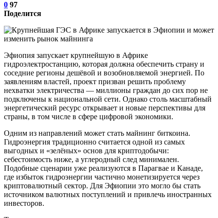
0
97
Поделится
Эфиопия запускает крупнейшую в Африке
гидроэлектростанцию, которая должна обеспечить страну и
соседние регионы дешёвой и возобновляемой энергией. По
заявлениям властей, проект призван решить проблему
нехватки электричества — миллионы граждан до сих пор не
подключены к национальной сети. Однако столь масштабный
энергетический ресурс открывает и новые перспективы для
страны, в том числе в сфере цифровой экономики.
Одним из направлений может стать майнинг биткоина.
Гидроэнергия традиционно считается одной из самых
выгодных и «зелёных» основ для криптодобычи:
себестоимость ниже, а углеродный след минимален.
Подобные сценарии уже реализуются в Парагвае и Канаде,
где избыток гидроэнергии частично монетизируется через
криптовалютный сектор. Для Эфиопии это могло бы стать
источником валютных поступлений и привлечь иностранных
инвесторов.