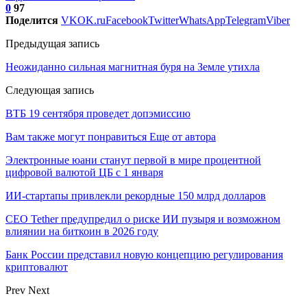
0
97
Поделится
VK
OK.ru
Facebook
Twitter
WhatsApp
Telegram
Viber
Предыдущая запись
Неожиданно сильная магнитная буря на Земле утихла
Следующая запись
ВТБ 19 сентября проведет допэмиссию
Вам также могут понравиться
Еще от автора
Электронные юани станут первой в мире процентной
цифровой валютой ЦБ с 1 января
ИИ-стартапы привлекли рекордные 150 млрд долларов
CEO Tether предупредил о риске ИИ пузыря и возможном
влиянии на биткоин в 2026 году
Банк России представил новую концепцию регулирования
криптовалют
Prev
Next