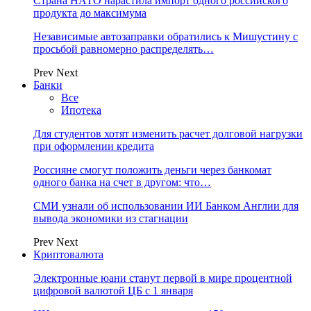
Страна НАТО нарастила импорт одного российского
продукта до максимума
Независимые автозаправки обратились к Мишустину с
просьбой равномерно распределять…
Prev
Next
Банки
Все
Ипотека
Для студентов хотят изменить расчет долговой нагрузки
при оформлении кредита
Россияне смогут положить деньги через банкомат
одного банка на счет в другом: что…
СМИ узнали об использовании ИИ Банком Англии для
вывода экономики из стагнации
Prev
Next
Криптовалюта
Электронные юани станут первой в мире процентной
цифровой валютой ЦБ с 1 января