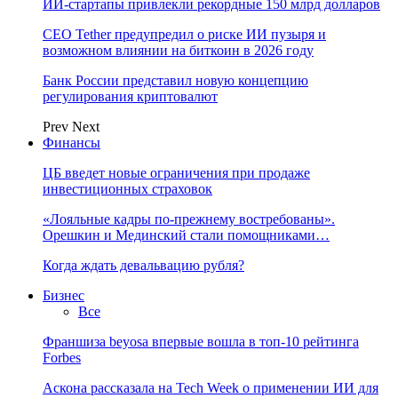
ИИ-стартапы привлекли рекордные 150 млрд долларов
CEO Tether предупредил о риске ИИ пузыря и
возможном влиянии на биткоин в 2026 году
Банк России представил новую концепцию
регулирования криптовалют
Prev
Next
Финансы
ЦБ введет новые ограничения при продаже
инвестиционных страховок
«Лояльные кадры по-прежнему востребованы».
Орешкин и Мединский стали помощниками…
Когда ждать девальвацию рубля?
Бизнес
Все
Франшиза beyosa впервые вошла в топ-10 рейтинга
Forbes
Аскона рассказала на Tech Week о применении ИИ для