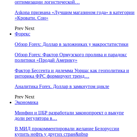
оптимизации логистической…
Askona признана «Лучшим магазином года» в категории
«Кровати. Сон»
Prev
Next
Форекс
Обзор Forex: Доллар в заложниках у макростатистики
Обзор Forex: Фактор Ормузского пролива и парадокс
политики «Продай Америку»
Фактор Бессента и дилемма Уорша: как геополитика и
риторика ФРС формируют тренд…
Аналитика Forex. Доллар в замкнутом цикле
Prev
Next
Экономика
Минфин и ЦБР разработали законопроект о выкупе
доли регулятора в…
В МИД прокомментировали желание Белоруссии
купить нефть у других стран&nbsp