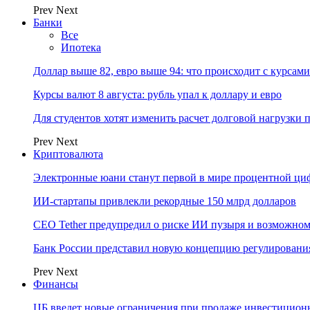
Prev
Next
Банки
Все
Ипотека
Доллар выше 82, евро выше 94: что происходит с курсами
Курсы валют 8 августа: рубль упал к доллару и евро
Для студентов хотят изменить расчет долговой нагрузки
Prev
Next
Криптовалюта
Электронные юани станут первой в мире процентной циф
ИИ-стартапы привлекли рекордные 150 млрд долларов
CEO Tether предупредил о риске ИИ пузыря и возможном
Банк России представил новую концепцию регулировани
Prev
Next
Финансы
ЦБ введет новые ограничения при продаже инвестицион