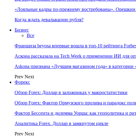
«Лояльные кадры по-прежнему востребованы». Орешки
Когда ждать девальвацию рубля?
Бизнес
Все
Франшиза beyosa впервые вошла в топ-10 рейтинга Forbe
Аскона рассказала на Tech Week о применении ИИ для 
Askona признана «Лучшим магазином года» в категории 
Prev
Next
Форекс
Обзор Forex: Доллар в заложниках у макростатистики
Обзор Forex: Фактор Ормузского пролива и парадокс по
Фактор Бессента и дилемма Уорша: как геополитика и 
Аналитика Forex. Доллар в замкнутом цикле
Prev
Next