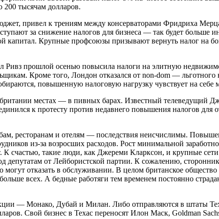
о 200 тысячам долларов.
бюджет, привел к трениям между консерваторами Фридриха Мерц
тупают за снижение налогов для бизнеса — так будет больше и
ой капитал. Крупные профсоюзы призывают вернуть налог на бога
ел Ривз прошлой осенью повысила налоги на элитную недвижимос
льщикам. Кроме того, Лондон отказался от non-dom — льготного
собираются, повышенную налоговую нагрузку чувствует на себе 
обритании местах — в пивных барах. Известный телеведущий Дж
оединился к протесту против недавнего повышения налогов для 
абам, ресторанам и отелям — последствия неисчислимы. Повышени
удников из-за возросших расходов. Рост минимальной заработной
 К счастью, такие люди, как Джереми Кларксон, и крупные сети
од депутатам от Лейбористской партии. К сожалению, сторонни
гко могут отказать в обслуживании. В целом британское общество
ь больше всех. А бедные работяги тем временем постоянно страд
кции — Монако, Дубай и Милан. Либо отправляются в штаты Тех
лларов. Свой бизнес в Техас переносят Илон Маск, Goldman Sachs