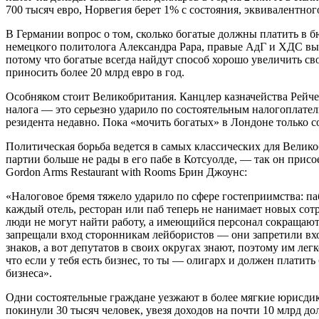
700 тысяч евро, Норвегия берет 1% с состояния, эквивалентног
В Германии вопрос о том, сколько богатые должны платить в 
немецкого политолога Александра Рара, правые АдГ и ХДС выс
потому что богатые всегда найдут способ хорошо увеличить св
приносить более 20 млрд евро в год.
Особняком стоит Великобритания. Канцлер казначейства Рейч
налога — это серьезно ударило по состоятельным налогоплате
резидента недавно. Пока «мочить богатых» в Лондоне только 
Политическая борьба ведется в самых классических для Велик
партии больше не рады в его пабе в Котсуолде, — так он прис
Gordon Arms Restaurant with Rooms Брин Джоунс:
«Налоговое бремя тяжело ударило по сфере гостеприимства: п
каждый отель, ресторан или паб теперь не нанимает новых сотр
люди не могут найти работу, а имеющийся персонал сокращают.
запрещали вход сторонникам лейбористов — они запретили вх
знаков, а вот депутатов в своих округах знают, поэтому им ле
что если у тебя есть бизнес, то ты — олигарх и должен платит
бизнеса».
Одни состоятельные граждане уезжают в более мягкие юрисди
покинули 30 тысяч человек, увезя доходов на почти 10 млрд до