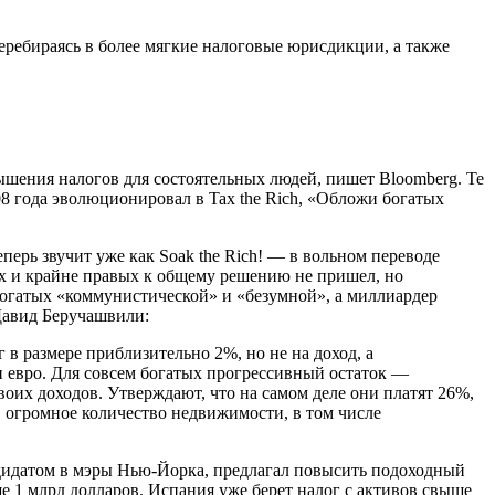
еребираясь в более мягкие налоговые юрисдикции, а также
ышения налогов для состоятельных людей, пишет Bloomberg. Те
08 года эволюционировал в Tax the Rich, «Обложи богатых
ерь звучит уже как Soak the Rich! — в вольном переводе
ых и крайне правых к общему решению не пришел, но
богатых «коммунистической» и «безумной», а миллиардер
Давид Беручашвили:
 в размере приблизительно 2%, но не на доход, а
н евро. Для совсем богатых прогрессивный остаток —
воих доходов. Утверждают, что на самом деле они платят 26%,
, огромное количество недвижимости, в том числе
идатом в мэры Нью-Йорка, предлагал повысить подоходный
ше 1 млрд долларов. Испания уже берет налог с активов свыше