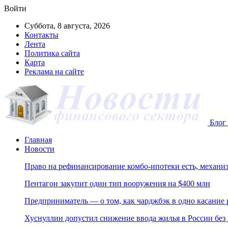
Войти
Суббота, 8 августа, 2026
Контакты
Лента
Политика сайта
Карта
Реклама на сайте
Блог 
Главная
Новости
Право на рефинансирование комбо-ипотеки есть, механиз
Пентагон закупит один тип вооружения на $400 млн
Предприниматель — о том, как чарджбэк в одно касание
Хуснуллин допустил снижение ввода жилья в России без