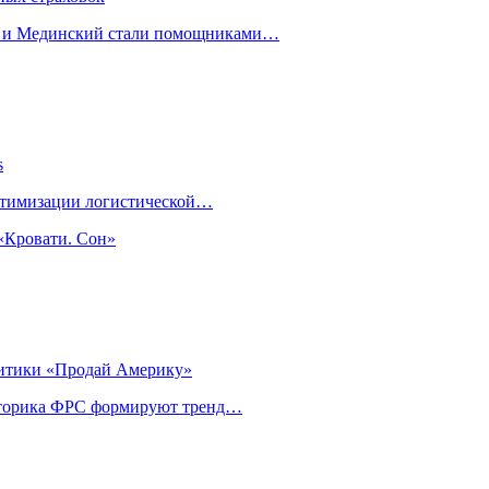
н и Мединский стали помощниками…
s
оптимизации логистической…
«Кровати. Сон»
литики «Продай Америку»
риторика ФРС формируют тренд…