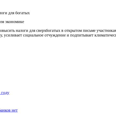
им экономике
повысить налоги для сверхбогатых в открытом письме участника
ку, усиливает социальное отчуждение и подпитывает климатичес
 году
банков нет