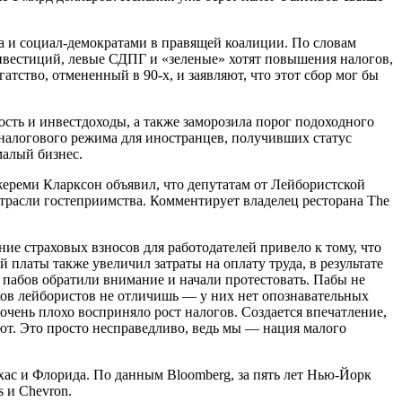
а и социал-демократами в правящей коалиции. По словам
нвестиций, левые СДПГ и «зеленые» хотят повышения налогов,
тство, отмененный в 90-х, и заявляют, что этот сбор мог бы
ть и инвестдоходы, а также заморозила порог подоходного
 налогового режима для иностранцев, получивших статус
малый бизнес.
ереми Кларксон объявил, что депутатам от Лейбористской
отрасли гостеприимства. Комментирует владелец ресторана The
е страховых взносов для работодателей привело к тому, что
 платы также увеличил затраты на оплату труда, в результате
 пабов обратили внимание и начали протестовать. Пабы не
ков лейбористов не отличишь — у них нет опознавательных
 очень плохо восприняло рост налогов. Создается впечатление,
ают. Это просто несправедливо, ведь мы — нация малого
ас и Флорида. По данным Bloomberg, за пять лет Нью-Йорк
 и Chevron.