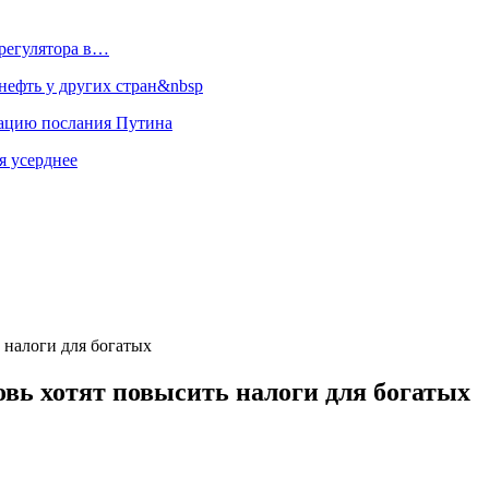
регулятора в…
ефть у других стран&nbsp
зацию послания Путина
я усерднее
 налоги для богатых
овь хотят повысить налоги для богатых