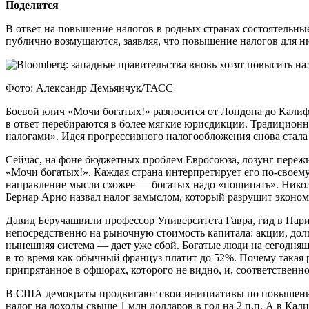
Поделится
В ответ на повышение налогов в родных странах состоятельные
публично возмущаются, заявляя, что повышение налогов для н
Фото: Александр Демьянчук/ТАСС
Боевой клич «Мочи богатых!» разносится от Лондона до Калиф
в ответ перебираются в более мягкие юрисдикции. Традиционны
налогами». Идея прогрессивного налогообложения снова стала
Сейчас, на фоне бюджетных проблем Евросоюза, лозунг пережив
«Мочи богатых!». Каждая страна интерпретирует его по-своем
направление мысли схожее — богатых надо «пощипать». Николя
Бернар Арно назвал налог замыслом, который разрушит эконом
Давид Беручашвили профессор Университета Гавра, гид в Париж
непосредственно на рыночную стоимость капитала: акции, дол
нынешняя система — дает уже сбой. Богатые люди на сегодняшн
в то время как обычный француз платит до 52%. Почему такая 
припрятанное в офшорах, которого не видно, и, соответственн
В США демократы продвигают свои инициативы по повышению 
налог на доходы свыше 1 млн долларов в год на 2 п.п. А в Ка