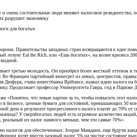
 и очень состоятельные люди меняют налоговое резидентство, п
их разрушит экономику
орнии. Правительства западных стран возвращаются к идее пов
й лозунг Eat the Rich, или «Ешь богатых», на волне кризиса 20
 модной.
ает третью молодость. Он приобрел более жесткий оттенок и теп
у. Во Франции партийный винегрет из левых, центристов, прав
 Дюфурк, глава инвестбанка Bpifrance, назвал идею налога на 
ику. Продолжает профессор Университета Гавра, гид в Париже 
е «Понятно, что левые партии за то, чтобы повысить этот налог
и в бизнесе, ценные бумаги для состояний, превышающих 50 мл
ий день в результате прогрессивного налога платят до 70% от с
разница? У сверхбогатых людей есть огромное количество акций
о, реальный их налог намного меньше, чем эти самые 70%».
налогов для обеспеченных: Зохран Мамдани, еще будучи канд
лифорнии хотят ввести разовый налог 5% на чистое состояние вы