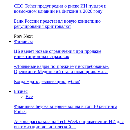
CEO Tether предупредил о риске ИИ пузыря и
возможном влиянии на биткоин в 2026 году
Банк России представил новую концепцию
регулирования криптовалют
Prev
Next
Финансы
ЦБ введет новые ограничения при продаже
инвестиционных страховок
«Лояльные кадры по-прежнему востребованы».
Орешкин и Мединский стали помощниками…
Когда ждать девальвацию рубля?
Бизнес
Все
Франшиза beyosa впервые вошла в топ-10 рейтинга
Forbes
Аскона рассказала на Tech Week о применении ИИ для
оптимизации логистической…