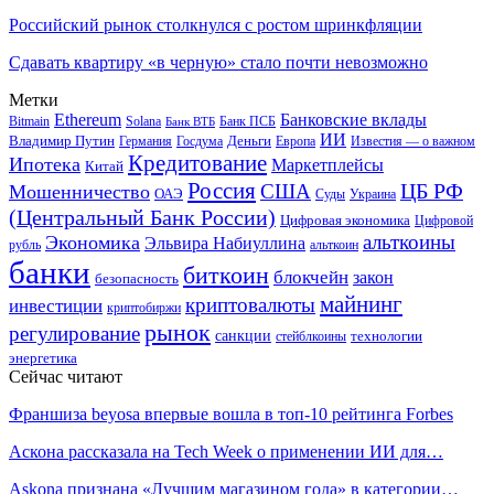
Российский рынок столкнулся с ростом шринкфляции
Сдавать квартиру «в черную» стало почти невозможно
Метки
Ethereum
Банковские вклады
Bitmain
Solana
Банк ПСБ
Банк ВТБ
ИИ
Владимир Путин
Деньги
Германия
Госдума
Европа
Известия — о важном
Кредитование
Ипотека
Маркетплейсы
Китай
Россия
ЦБ РФ
США
Мошенничество
ОАЭ
Суды
Украина
(Центральный Банк России)
Цифровая экономика
Цифровой
альткоины
Экономика
Эльвира Набиуллина
рубль
альткоин
банки
биткоин
блокчейн
закон
безопасность
майнинг
криптовалюты
инвестиции
криптобиржи
рынок
регулирование
санкции
технологии
стейблкоины
энергетика
Сейчас читают
Франшиза beyosa впервые вошла в топ-10 рейтинга Forbes
Аскона рассказала на Tech Week о применении ИИ для…
Askona признана «Лучшим магазином года» в категории…