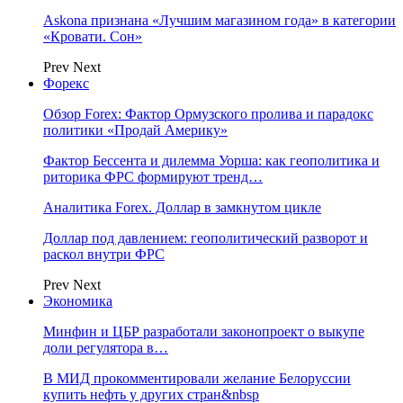
Askona признана «Лучшим магазином года» в категории
«Кровати. Сон»
Prev
Next
Форекс
Обзор Forex: Фактор Ормузского пролива и парадокс
политики «Продай Америку»
Фактор Бессента и дилемма Уорша: как геополитика и
риторика ФРС формируют тренд…
Аналитика Forex. Доллар в замкнутом цикле
Доллар под давлением: геополитический разворот и
раскол внутри ФРС
Prev
Next
Экономика
Минфин и ЦБР разработали законопроект о выкупе
доли регулятора в…
В МИД прокомментировали желание Белоруссии
купить нефть у других стран&nbsp