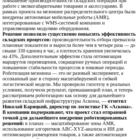
повышение производительности складских операций при
работе с мелкогабаритными товарами и аксессуарами. В
рамках проекта на мезонине распределительного центра были
внедрены автономные мобильные роботы (AMR),
интегрированные с WMS-системой компании и
управляющими модулями оборудования.
Решение позволило существенно повысить эффективность
складских процессов:
производительность отбора превысила
плановые показатели и выросла более чем в четыре раза — до
свыше 330 единиц в час, а плотность хранения увеличилась
на 43%. Дополнительным эффектом стала оптимизация
маршрутов перемещения, сокращение ручных операций и
повышение стабильности процессов в пиковые периоды.
Роботизация мезонина — это не разовый эксперимент, а
осознанный шаг в сторону масштабируемой и гибкой
логистической модели. Мы проверили гипотезу в реальных
условиях, получили результат, превышающий план, и теперь
рассматриваем роботизацию как основу для дальнейшего
развития складской инфраструктуры Асконы, —
отметил
Николай Карицкий, директор по логистике ГК «Аскона».
В компании подчеркивают, что проект стал отправной
точкой для дальнейшего внедрения роботизированных
решений:
в планах — масштабирование зоны AMR,
использование алгоритмов ABC-XYZ-анализа и ИИ для
оптимизации размещения товаров, а также автоматизация