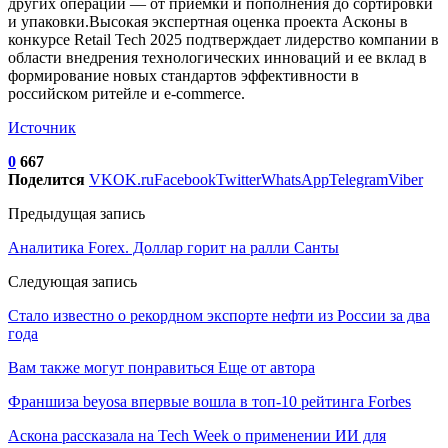
других операций — от приемки и пополнения до сортировки
и упаковки.Высокая экспертная оценка проекта Асконы в
конкурсе Retail Tech 2025 подтверждает лидерство компании в
области внедрения технологических инноваций и ее вклад в
формирование новых стандартов эффективности в
российском ритейле и e-commerce.
Источник
0
667
Поделится
VK
OK.ru
Facebook
Twitter
WhatsApp
Telegram
Viber
Предыдущая запись
Аналитика Forex. Доллар горит на ралли Санты
Следующая запись
Стало известно о рекордном экспорте нефти из России за два
года
Вам также могут понравиться
Еще от автора
Франшиза beyosa впервые вошла в топ-10 рейтинга Forbes
Аскона рассказала на Tech Week о применении ИИ для