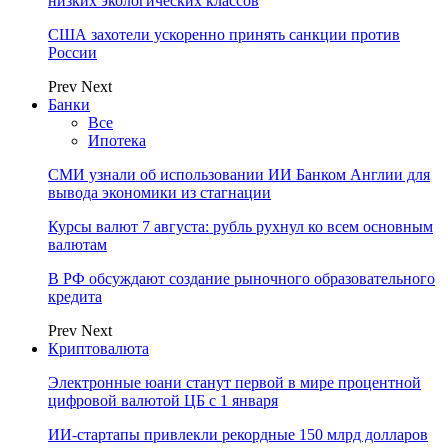
низких экологических классов
США захотели ускоренно принять санкции против
России
Prev
Next
Банки
Все
Ипотека
СМИ узнали об использовании ИИ Банком Англии для
вывода экономики из стагнации
Курсы валют 7 августа: рубль рухнул ко всем основным
валютам
В РФ обсуждают создание рыночного образовательного
кредита
Prev
Next
Криптовалюта
Электронные юани станут первой в мире процентной
цифровой валютой ЦБ с 1 января
ИИ-стартапы привлекли рекордные 150 млрд долларов