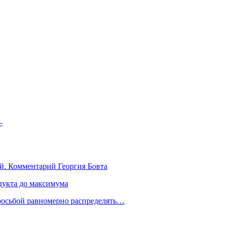
-
й. Комментарий Георгия Бовта
дукта до максимума
росьбой равномерно распределять…