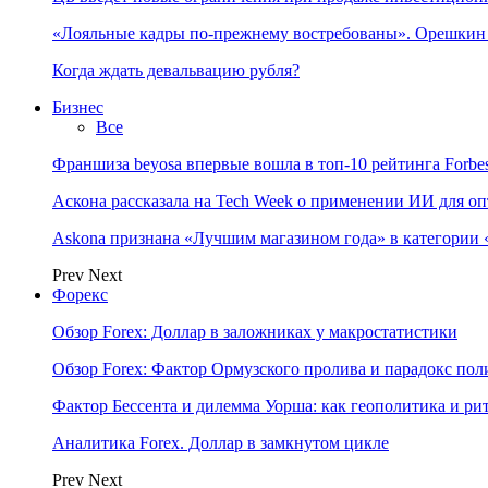
«Лояльные кадры по-прежнему востребованы». Орешки
Когда ждать девальвацию рубля?
Бизнес
Все
Франшиза beyosa впервые вошла в топ-10 рейтинга Forbe
Аскона рассказала на Tech Week о применении ИИ для 
Askona признана «Лучшим магазином года» в категории 
Prev
Next
Форекс
Обзор Forex: Доллар в заложниках у макростатистики
Обзор Forex: Фактор Ормузского пролива и парадокс по
Фактор Бессента и дилемма Уорша: как геополитика и 
Аналитика Forex. Доллар в замкнутом цикле
Prev
Next