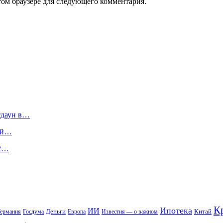
том браузере для следующего комментария.
тдаун в…
вой…
 2…
К
Ипотека
ИИ
Деньги
Китай
ермания
Госдума
Европа
Известия — о важном