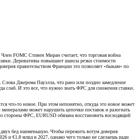
аг. Член FOMC Стивен Миран считает, что торговая война
ставки. Деривативы повышают шансы резки стоимости
 доверия правительством Франции это позволяет «быкам» по
. Слова Джерома Пауэлла, что рано или поздно замедление
а слаб. И это все, что нужно знать ФРС для снижения ставки.
тся что-то новое. При этом непонятно, откуда это новое может
и минералами может нарушить цепочки поставок и разогнать
я со стороны ФРС, EURUSD обязана восстановить восходящий
з двух бед наименьшую. Чтобы пережить вотум доверия
6 и €1,8 млрд в 2027, однако чего только не сделаешь ради