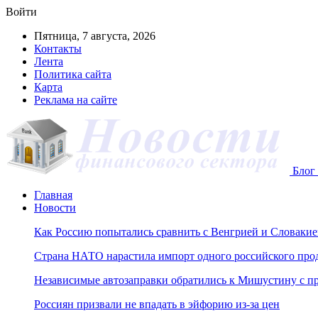
Войти
Пятница, 7 августа, 2026
Контакты
Лента
Политика сайта
Карта
Реклама на сайте
Блог 
Главная
Новости
Как Россию попытались сравнить с Венгрией и Словакие
Страна НАТО нарастила импорт одного российского про
Независимые автозаправки обратились к Мишустину с п
Россиян призвали не впадать в эйфорию из-за цен