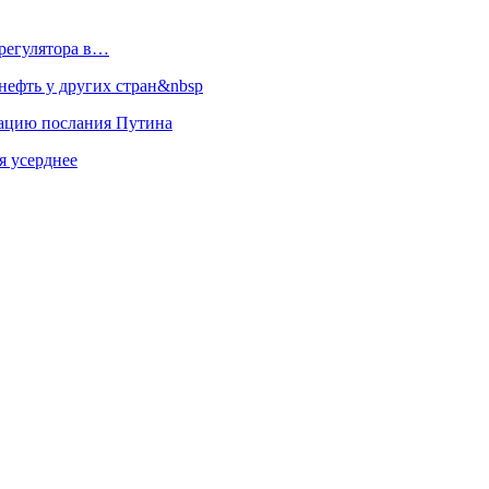
регулятора в…
ефть у других стран&nbsp
зацию послания Путина
я усерднее