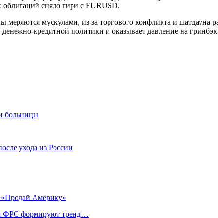
х облигаций сняло гири с EURUSD.
 меряются мускулами, из-за торгового конфликта и шатдауна р
денежно-кредитной политики и оказывает давление на гринбэк.
 и больницы
осле ухода из России
и «Продай Америку»
ика ФРС формируют тренд…