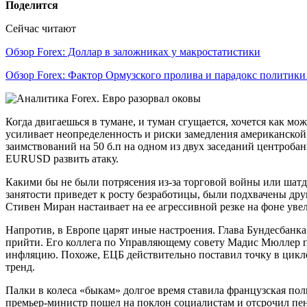
Поделится
Сейчас читают
Обзор Forex: Доллар в заложниках у макростатистики
Обзор Forex: Фактор Ормузского пролива и парадокс политик
Когда двигаешься в тумане, и туман сгущается, хочется как м
усиливает неопределенность и риски замедления американско
заимствований на 50 б.п на одном из двух заседаний центроба
EURUSD развить атаку.
Какими бы не были потрясения из-за торговой войны или шатда
занятости приведет к росту безработицы, были подхвачены дру
Стивен Миран настаивает на ее агрессивной резке на фоне уве
Напротив, в Европе царят иные настроения. Глава Бундесбанка
прийти. Его коллега по Управляющему совету Мадис Мюллер п
инфляцию. Похоже, ЕЦБ действительно поставил точку в цикл
тренд.
Палки в колеса «быкам» долгое время ставила французская по
премьер-министр пошел на поклон социалистам и отсрочил пенси