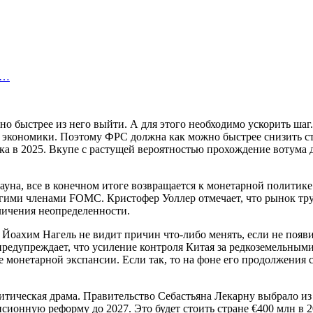
и…
ожно быстрее из него выйти. А для этого необходимо ускорить ш
й экономики. Поэтому ФРС должна как можно быстрее снизить 
нка в 2025. Вкупе с растущей вероятностью прохождение вотума
уна, все в конечном итоге возвращается к монетарной политике
гими членами FOMC. Кристофер Уоллер отмечает, что рынок труд
личения неопределенности.
 Йоахим Нагель не видит причин что-либо менять, если не появи
редупреждает, что усиление контроля Китая за редкоземельным
е монетарной экспансии. Если так, то на фоне его продолжени
литическая драма. Правительство Себастьяна Лекарну выбрало и
онную реформу до 2027. Это будет стоить стране €400 млн в 202