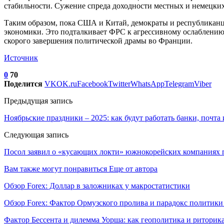
стабильности. Сужение спреда доходности местных и немецки
Таким образом, пока США и Китай, демократы и республиканцы
экономики. Это подталкивает ФРС к агрессивному ослаблению 
скорого завершения политической драмы во Франции.
Источник
0
70
Поделится
VK
OK.ru
Facebook
Twitter
WhatsApp
Telegram
Viber
Предыдущая запись
Ноябрьские праздники – 2025: как будут работать банки, почта
Следующая запись
Посол заявил о «кусающих локти» южнокорейских компаниях п
Вам также могут понравиться
Еще от автора
Обзор Forex: Доллар в заложниках у макростатистики
Обзор Forex: Фактор Ормузского пролива и парадокс политик
Фактор Бессента и дилемма Уорша: как геополитика и ритор