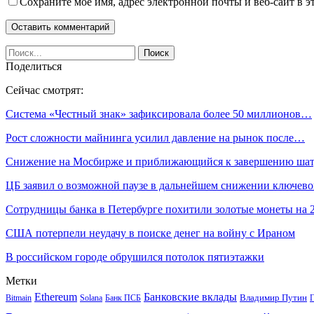
Сохраните мое имя, адрес электронной почты и веб-сайт в э
Поделиться
Сейчас смотрят:
Система «Честный знак» зафиксировала более 50 миллионов…
Рост сложности майнинга усилил давление на рынок после…
Снижение на Мосбирже и приближающийся к завершению ша
ЦБ заявил о возможной паузе в дальнейшем снижении ключе
Сотрудницы банка в Петербурге похитили золотые монеты на
США потерпели неудачу в поиске денег на войну с Ираном
В российском городе обрушился потолок пятиэтажки
Метки
Ethereum
Банковские вклады
Владимир Путин
Bitmain
Solana
Банк ПСБ
Г