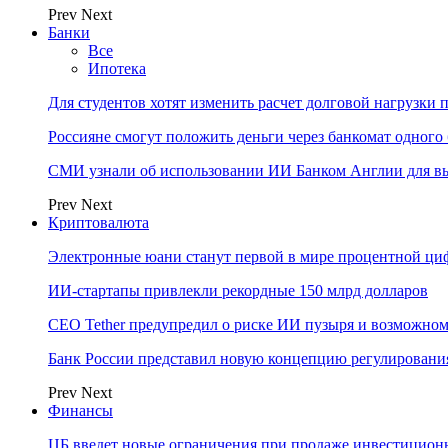
Prev
Next
Банки
Все
Ипотека
Для студентов хотят изменить расчет долговой нагрузки
Россияне смогут положить деньги через банкомат одного 
СМИ узнали об использовании ИИ Банком Англии для вы
Prev
Next
Криптовалюта
Электронные юани станут первой в мире процентной циф
ИИ-стартапы привлекли рекордные 150 млрд долларов
CEO Tether предупредил о риске ИИ пузыря и возможном
Банк России представил новую концепцию регулировани
Prev
Next
Финансы
ЦБ введет новые ограничения при продаже инвестицион