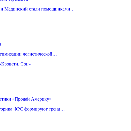
н и Мединский стали помощниками…
s
оптимизации логистической…
«Кровати. Сон»
литики «Продай Америку»
риторика ФРС формируют тренд…