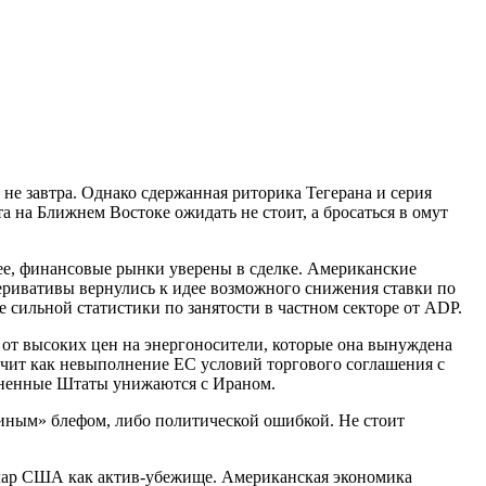
е завтра. Однако сдержанная риторика Тегерана и серия
 на Ближнем Востоке ожидать не стоит, а бросаться в омут
нее, финансовые рынки уверены в сделке. Американские
еривативы вернулись к идее возможного снижения ставки по
 сильной статистики по занятости в частном секторе от ADP.
о от высоких цен на энергоносители, которые она вынуждена
учит как невыполнение ЕС условий торгового соглашения с
иненные Штаты унижаются с Ираном.
биным» блефом, либо политической ошибкой. Не стоит
ллар США как актив-убежище. Американская экономика