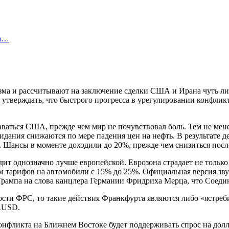
ка…
ма и рассчитывают на заключение сделки США и Ирана чуть ли н
тверждать, что быстрого прогресса в урегулировании конфликта
сдаваться США, прежде чем мир не почувствовал боль. Тем не ме
дания снижаются по мере падения цен на нефть. В результате д
. Шансы в моменте доходили до 20%, прежде чем снизиться после
дит однозначно лучше европейской. Еврозона страдает не тольк
м тарифов на автомобили с 15% до 25%. Официальная версия зв
Трампа на слова канцлера Германии Фридриха Мерца, что Соед
ости ФРС, то такие действия Франкфурта являются либо «ястре
URUSD.
конфликта на Ближнем Востоке будет поддерживать спрос на до