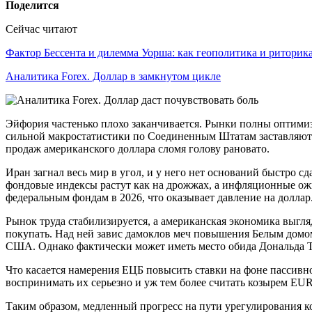
Поделится
Сейчас читают
Фактор Бессента и дилемма Уорша: как геополитика и ритори
Аналитика Forex. Доллар в замкнутом цикле
Эйфория частенько плохо заканчивается. Рынки полны оптимиз
сильной макростатистики по Соединенным Штатам заставляют у
продаж американского доллара сломя голову рановато.
Иран загнал весь мир в угол, и у него нет оснований быстро 
фондовые индексы растут как на дрожжах, а инфляционные ожи
федеральным фондам в 2026, что оказывает давление на доллар
Рынок труда стабилизируется, а американская экономика выгля
покупать. Над ней завис дамоклов меч повышения Белым домо
США. Однако фактически может иметь место обида Дональда 
Что касается намерения ЕЦБ повысить ставки на фоне пассивн
воспринимать их серьезно и уж тем более считать козырем E
Таким образом, медленный прогресс на пути урегулирования 