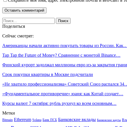
Сохраните мое имя, адрес электронной почты и веб-сайт в э
Поделиться
Сейчас смотрят:
Американцы начали активно покупать товары из России. Как
Tap Tap the Future of Money? Сравнение с монетой Binance…
Финский курорт задолжал миллионы евро из-за закрытия гра
Срок покупки квартиры в Москве подсчитали
«Не хватило профессионализма» Советский Союз распался 34
«Фундаментальное противоречие» юаня: как Китай создает…
Курсы валют 7 октября: рубль рухнул ко всем основным…
Метки
Ethereum
Банковские вклады
Вл
Bitmain
Solana
Банк ПСБ
Банковские карты