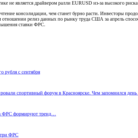
тике не является драйвером ралли EURUSD из-за высокого риск
очтение консолидации, чем станет бурно расти. Инвесторы прод
м отношении релиз данных по рынку труда США за апрель спос
овышения ставки ФРС.
о рубля с сентября
овали спортивный форум в Красноярске. Чем запомнился день 
ика ФРС формируют тренд…
утри ФРС