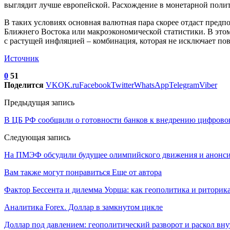
выглядит лучше европейской. Расхождение в монетарной поли
В таких условиях основная валютная пара скорее отдаст предп
Ближнего Востока или макроэкономической статистики. В это
с растущей инфляцией – комбинация, которая не исключает п
Источник
0
51
Поделится
VK
OK.ru
Facebook
Twitter
WhatsApp
Telegram
Viber
Предыдущая запись
В ЦБ РФ сообщили о готовности банков к внедрению цифровог
Следующая запись
На ПМЭФ обсудили будущее олимпийского движения и анонсир
Вам также могут понравиться
Еще от автора
Фактор Бессента и дилемма Уорша: как геополитика и ритор
Аналитика Forex. Доллар в замкнутом цикле
Доллар под давлением: геополитический разворот и раскол вн