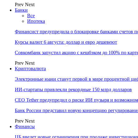
Prev
Next
Банки
Все
Ипотека
Финансист предупредила о блокировке банками счетов п
Курсы валют 6 августа: доллар и евро дешевеют
Совкомбанк запустил акцию с кешбэком до 100% по карт
Prev
Next
Криптовалюта
Электронные юани станут первой в мире процентной циф
ИИ-стартапы привлекли рекордные 150 млрд долларов
CEO Tether предупредил о риске ИИ пузыря и возможном
Банк России представил новую концепцию регулировани
Prev
Next
Финансы
ЦБ введет новые ограничения при продаже инвестицион