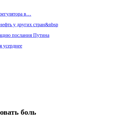
регулятора в…
ефть у других стран&nbsp
зацию послания Путина
я усерднее
овать боль