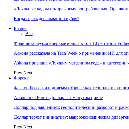
«Лояльные кадры по-прежнему востребованы». Орешки
Когда ждать девальвацию рубля?
Бизнес
Все
Франшиза beyosa впервые вошла в топ-10 рейтинга Forbe
Аскона рассказала на Tech Week о применении ИИ для 
Askona признана «Лучшим магазином года» в категории 
Prev
Next
Форекс
Фактор Бессента и дилемма Уорша: как геополитика и 
Аналитика Forex. Доллар в замкнутом цикле
Доллар под давлением: геополитический разворот и рас
Доллар теряет инициативу: макроэкономическая диверг
Prev
Next