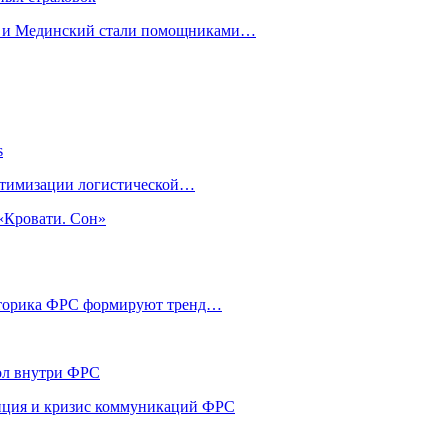
н и Мединский стали помощниками…
s
оптимизации логистической…
«Кровати. Сон»
риторика ФРС формируют тренд…
кол внутри ФРС
енция и кризис коммуникаций ФРС