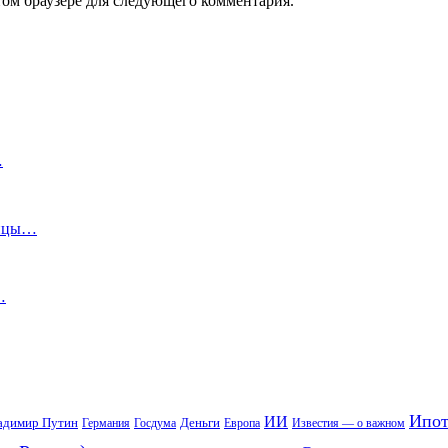
том браузере для следующего комментария.
…
ницы…
…
Ипот
ИИ
адимир Путин
Деньги
Германия
Госдума
Европа
Известия — о важном